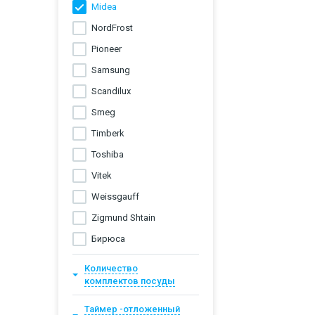
Midea
NordFrost
Pioneer
Samsung
Scandilux
Smeg
Timberk
Toshiba
Vitek
Weissgauff
Zigmund Shtain
Бирюса
Количество
комплектов посуды
Таймер -отложенный