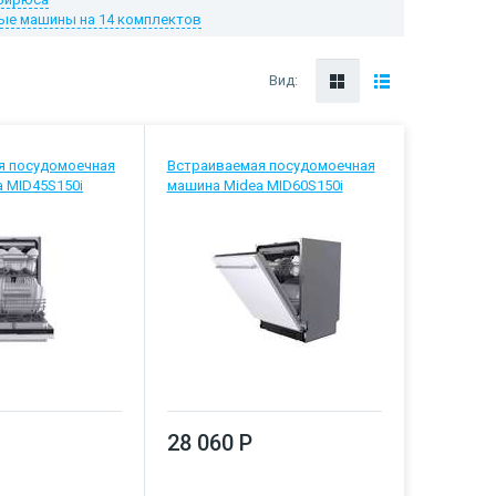
ые машины на 14 комплектов
Вид:
я посудомоечная
Встраиваемая посудомоечная
 MID45S150i
машина Midea MID60S150i
28 060 Р