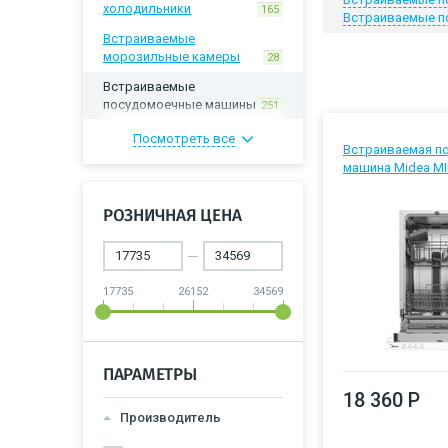
холодильники
165
Встраиваемые п
Встраиваемые
морозильные камеры
28
Встраиваемые
посудомоечные машины
251
Газовые варочные панели
Посмотреть все
Встраиваемая п
496
Электрические
машина Midea M
варочные панели
479
Комбинированные варочные
РОЗНИЧНАЯ ЦЕНА
панели
11
Электрические духовые
шкафы
709
17735
26152
34569
Газовые духовые шкафы
21
Встраиваемые стиральные
машины
13
ПАРАМЕТРЫ
Встраиваемые
18 360 Р
микроволновые печи
138
Производитель
Встраиваемые вытяжки
273