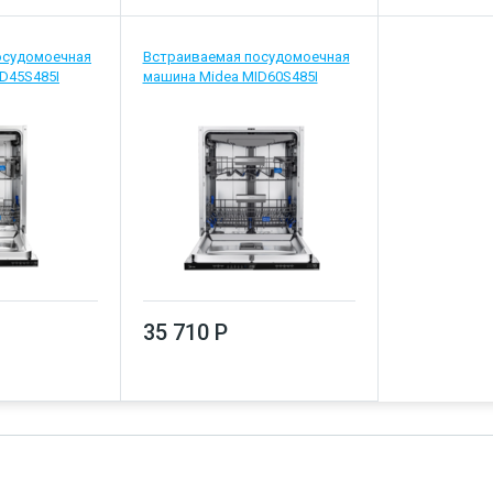
осудомоечная
Встраиваемая посудомоечная
D45S485I
машина Midea MID60S485I
35 710 Р