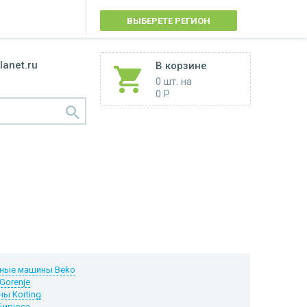
ВЫБЕРЕТЕ РЕГИОН
lanet.ru
В корзине
0 шт.
на
0 Р
ные машины Beko
Gorenje
ы Korting
Бирюса