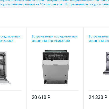
осудомоечные машины на 10 комплектов
Встраиваемые посудомоечн
осудомоечная
Встраиваемая посудомоечная
Встраиваема
ID45S050
машина Midea MID60S050
машина Midea
20 610 Р
24 330 Р