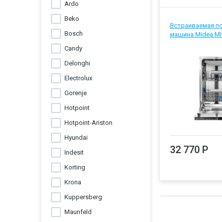
Ardo
Встраиваемые винные
шкафы
44
Beko
Встраиваемая п
Встраиваемые кофемашины
Bosch
машина Midea MI
8
Ящики для подогрева
Candy
посуды
2
Delonghi
Electrolux
Gorenje
Hotpoint
Hotpoint-Ariston
Hyundai
32 770 Р
Indesit
Korting
Krona
Kuppersberg
Maunfeld