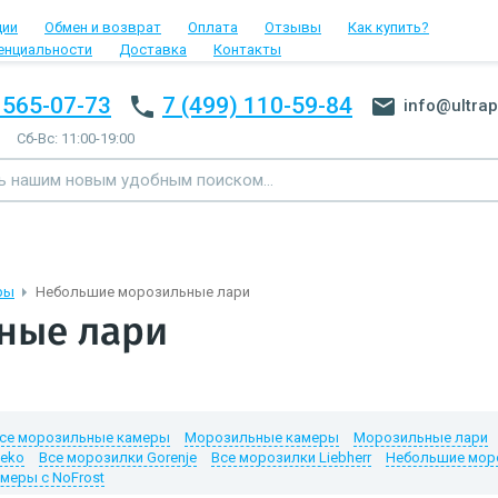
ции
Обмен и возврат
Оплата
Отзывы
Как купить?
енциальности
Доставка
Контакты
 565-07-73
7 (499) 110-59-84
info@ultrap
Сб-Вс: 11:00-19:00
ры
Небольшие морозильные лари
ные лари
се морозильные камеры
Морозильные камеры
Морозильные лари
Beko
Все морозилки Gorenje
Все морозилки Liebherr
Небольшие мор
меры с NoFrost