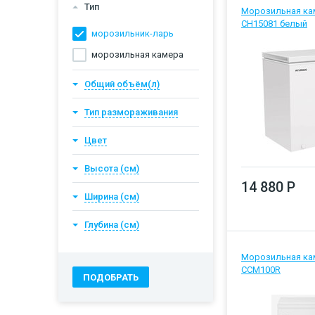
Тип
Морозильная ка
Микроволновые печи
312
CH15081 белый
морозильник-ларь
Винные шкафы
65
морозильная камера
Стиральные машины
активаторные
57
Общий объём(л)
Тип размораживания
Цвет
Высота (см)
14 880 Р
Ширина (см)
Глубина (см)
Морозильная ка
CCM100R