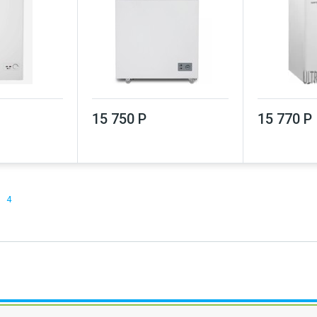
15 750 Р
15 770 Р
4