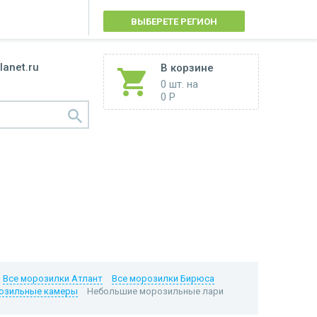
ВЫБЕРЕТЕ РЕГИОН
lanet.ru
В корзине
0 шт.
на
0 Р
Все морозилки Атлант
Все морозилки Бирюса
озильные камеры
Небольшие морозильные лари