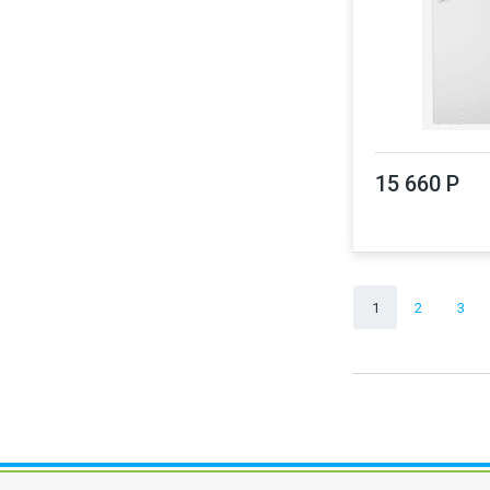
15 660 Р
1
2
3