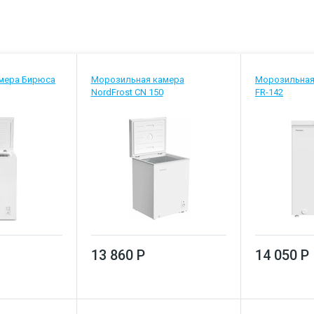
мера Бирюса
Морозильная камера
Морозильная 
NordFrost CN 150
FR-142
13 860 Р
14 050 Р