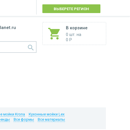
ВЫБЕРЕТЕ РЕГИОН
lanet.ru
В корзине
0 шт.
на
0 Р
е мойки Krona
Кухонные мойки Lex
ренды
Все формы
Все материалы