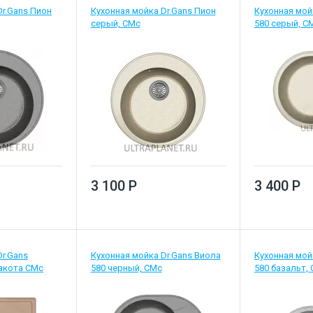
Dr.Gans Пион
Кухонная мойка Dr.Gans Пион
Кухонная мой
серый, CMc
580 серый, С
3 100 Р
3 400 Р
Dr.Gans
Кухонная мойка Dr.Gans Виола
Кухонная мой
акота СМс
580 черный, СМс
580 базальт,