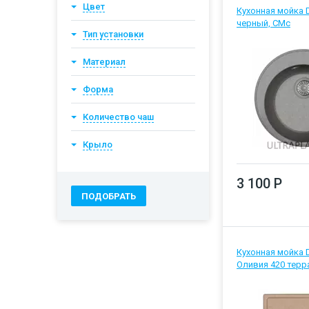
Цвет
Кухонная мойка 
черный, CMc
Тип установки
Материал
Форма
Количество чаш
Крыло
3 100 Р
Кухонная мойка 
Оливия 420 терр