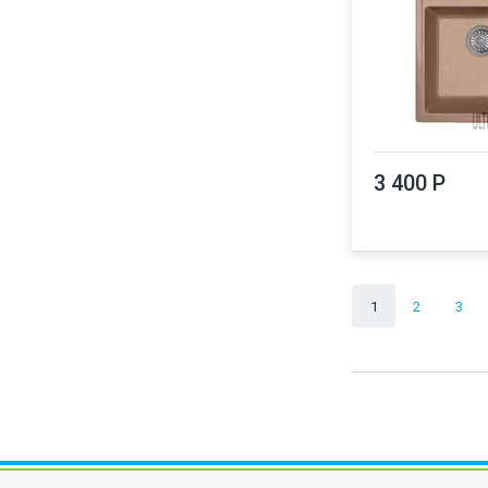
3 400 Р
1
2
3