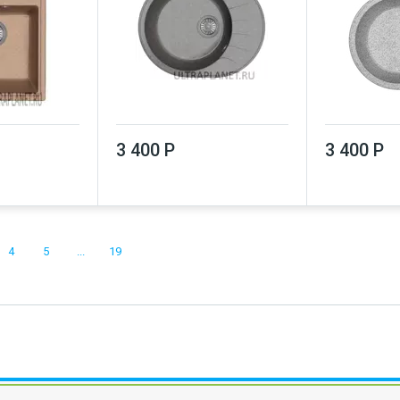
3 400 Р
3 400 Р
4
5
...
19