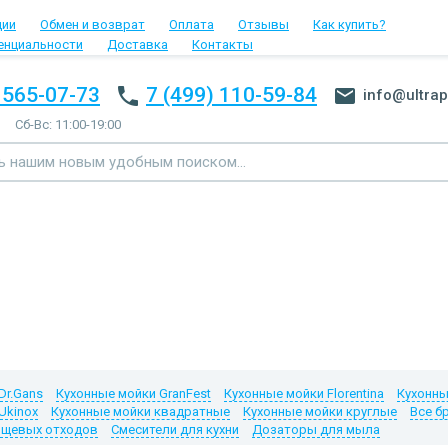
ции
Обмен и возврат
Оплата
Отзывы
Как купить?
енциальности
Доставка
Контакты
 565-07-73
7 (499) 110-59-84
info@ultrap
Сб-Вс: 11:00-19:00
Dr.Gans
Кухонные мойки GranFest
Кухонные мойки Florentina
Кухонны
Ukinox
Кухонные мойки квадратные
Кухонные мойки круглые
Все б
ищевых отходов
Смесители для кухни
Дозаторы для мыла