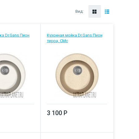
Вид:
ка Dr.Gans Пион
Кухонная мойка Dr.Gans Пион
терра, CMc
3 100 Р