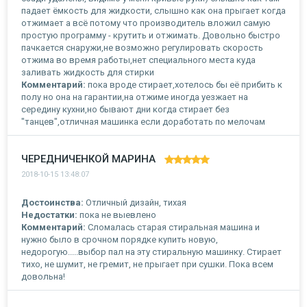
падает ёмкость для жидкости, слышно как она прыгает когда
отжимает а всё потому что производитель вложил самую
простую программу - крутить и отжимать. Довольно быстро
пачкается снаружи,не возможно регулировать скорость
отжима во время работы,нет специального места куда
заливать жидкость для стирки
Комментарий:
пока вроде стирает,хотелось бы её прибить к
полу но она на гарантии,на отжиме иногда уезжает на
середину кухни,но бывают дни когда стирает без
"танцев",отличная машинка если доработать по мелочам
ЧЕРЕДНИЧЕНКОЙ МАРИНА
2018-10-15 13:48:07
Достоинства:
Отличный дизайн, тихая
Недостатки:
пока не выевлено
Комментарий:
Сломалась старая стиральная машина и
нужно было в срочном порядке купить новую,
недорогую.....выбор пал на эту стиральную машинку. Стирает
тихо, не шумит, не гремит, не прыгает при сушки. Пока всем
довольна!