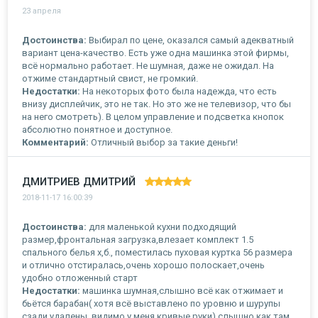
23 апреля
Достоинства:
Выбирал по цене, оказался самый адекватный
вариант цена-качество. Есть уже одна машинка этой фирмы,
всё нормально работает. Не шумная, даже не ожидал. На
отжиме стандартный свист, не громкий.
Недостатки:
На некоторых фото была надежда, что есть
внизу дисплейчик, это не так. Но это же не телевизор, что бы
на него смотреть). В целом управление и подсветка кнопок
абсолютно понятное и доступное.
Комментарий:
Отличный выбор за такие деньги!
ДМИТРИЕВ ДМИТРИЙ
2018-11-17 16:00:39
Достоинства:
для маленькой кухни подходящий
размер,фронтальная загрузка,влезает комплект 1.5
спального белья х,б., поместилась пуховая куртка 56 размера
и отлично отстиралась,очень хорошо полоскает,очень
удобно отложенный старт
Недостатки:
машинка шумная,слышно всё как отжимает и
бьётся барабан( хотя всё выставлено по уровню и шурупы
сзади удалены, видимо у меня кривые руки) слышно как там