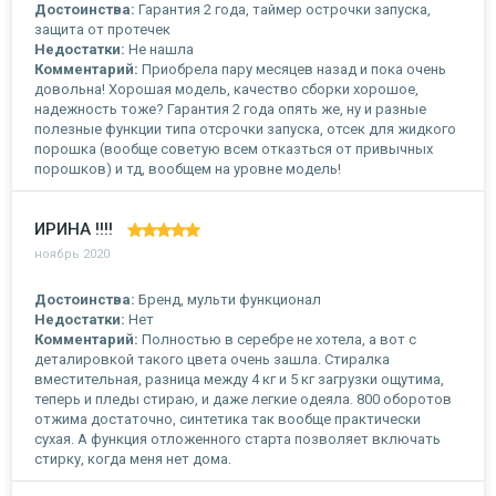
Достоинства:
Гарантия 2 года, таймер острочки запуска,
защита от протечек
Недостатки:
Не нашла
Комментарий:
Приобрела пару месяцев назад и пока очень
довольна! Хорошая модель, качество сборки хорошое,
надежность тоже? Гарантия 2 года опять же, ну и разные
полезные функции типа отсрочки запуска, отсек для жидкого
порошка (вообще советую всем отказться от привычных
порошков) и тд, вообщем на уровне модель!
ИРИНА !!!!
ноябрь 2020
Достоинства:
Бренд, мульти функционал
Недостатки:
Нет
Комментарий:
Полностью в серебре не хотела, а вот с
деталировкой такого цвета очень зашла. Стиралка
вместительная, разница между 4 кг и 5 кг загрузки ощутима,
теперь и пледы стираю, и даже легкие одеяла. 800 оборотов
отжима достаточно, синтетика так вообще практически
сухая. А функция отложенного старта позволяет включать
стирку, когда меня нет дома.