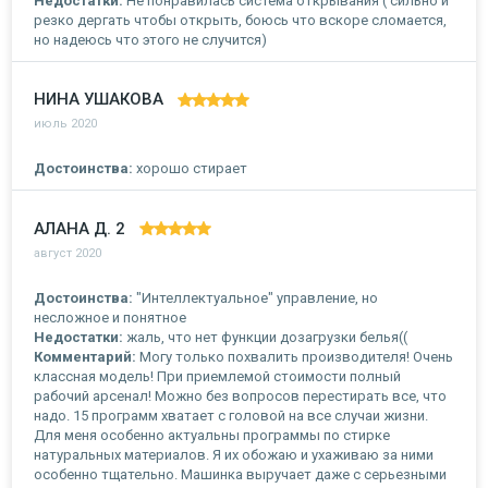
Недостатки:
Не понравилась система открывания ( сильно и
резко дергать чтобы открыть, боюсь что вскоре сломается,
но надеюсь что этого не случится)
НИНА УШАКОВА
июль 2020
Достоинства:
хорошо стирает
АЛАНА Д. 2
август 2020
Достоинства:
"Интеллектуальное" управление, но
несложное и понятное
Недостатки:
жаль, что нет функции дозагрузки белья((
Комментарий:
Могу только похвалить производителя! Очень
классная модель! При приемлемой стоимости полный
рабочий арсенал! Можно без вопросов перестирать все, что
надо. 15 программ хватает с головой на все случаи жизни.
Для меня особенно актуальны программы по стирке
натуральных материалов. Я их обожаю и ухаживаю за ними
особенно тщательно. Машинка выручает даже с серьезными