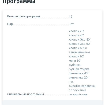
Программы
Количество программ
15
Пар
нет
хлопок 20°
хлопок 40°
хлопок Эко 40°
хлопок Эко 60°
хлопок 60° c
замачиванием
хлопок 90°
мини 30'
рубашки
ручная стирка
синтетика 40°
синтетика 20°
пух
очистка барабана
полоскание
Специальные программы
отжим+слив