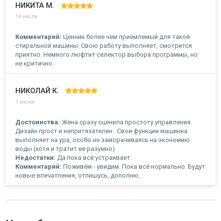
НИКИТА М.
14 июля
Комментарий:
Ценник более чем приемлемый для такой
стиральной машины. Свою работу выполняет, смотрится
приятно. Немного люфтит селектор выбора программы, но
не критично.
НИКОЛАЙ К.
1 июня
Достоинства:
Жена сразу оценила простоту управления.
Дизайн прост и непритязателен . Свои функции машинка
выполняет на ура, особо не заморачиваясь на экономию
воды (хотя и тратит её разумно).
Недостатки:
Да пока всё устраивает.
Комментарий:
Поживём - увидим. Пока всё нормально. Будут
новые впечатления, отпишусь, дополню.