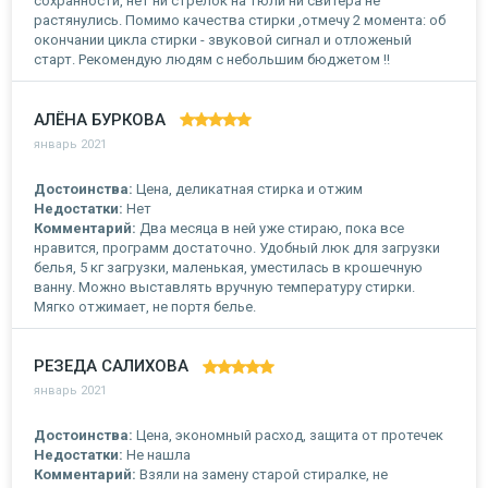
сохранности, нет ни стрелок на тюли ни свитера не
растянулись. Помимо качества стирки ,отмечу 2 момента: об
окончании цикла стирки - звуковой сигнал и отложеный
старт. Рекомендую людям с небольшим бюджетом !!
АЛЁНА БУРКОВА
январь 2021
Достоинства:
Цена, деликатная стирка и отжим
Недостатки:
Нет
Комментарий:
Два месяца в ней уже стираю, пока все
нравится, программ достаточно. Удобный люк для загрузки
белья, 5 кг загрузки, маленькая, уместилась в крошечную
ванну. Можно выставлять вручную температуру стирки.
Мягко отжимает, не портя белье.
РЕЗЕДА САЛИХОВА
январь 2021
Достоинства:
Цена, экономный расход, защита от протечек
Недостатки:
Не нашла
Комментарий:
Взяли на замену старой стиралке, не