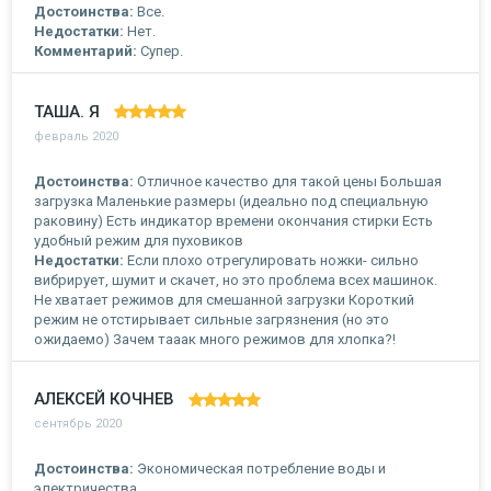
Достоинства:
Все.
Недостатки:
Нет.
Комментарий:
Супер.
ТАША. Я
февраль 2020
Достоинства:
Отличное качество для такой цены Большая
загрузка Маленькие размеры (идеально под специальную
раковину) Есть индикатор времени окончания стирки Есть
удобный режим для пуховиков
Недостатки:
Если плохо отрегулировать ножки- сильно
вибрирует, шумит и скачет, но это проблема всех машинок.
Не хватает режимов для смешанной загрузки Короткий
режим не отстирывает сильные загрязнения (но это
ожидаемо) Зачем тааак много режимов для хлопка?!
АЛЕКСЕЙ КОЧНЕВ
сентябрь 2020
Достоинства:
Экономическая потребление воды и
электричества.