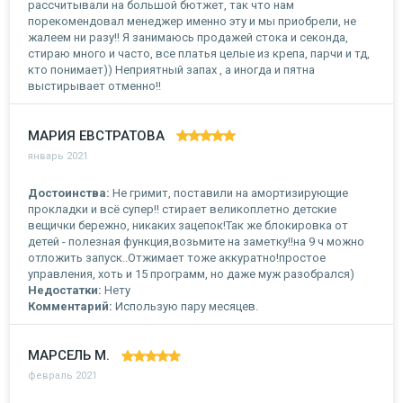
рассчитывали на большой бютжет, так что нам
порекомендовал менеджер именно эту и мы приобрели, не
жалеем ни разу!! Я занимаюсь продажей стока и секонда,
стираю много и часто, все платья целые из крепа, парчи и тд,
кто понимает)) Неприятный запах , а иногда и пятна
выстирывает отменно!!
МАРИЯ ЕВСТРАТОВА
январь 2021
Достоинства:
Не гримит, поставили на амортизирующие
прокладки и всё супер!! стирает великоплетно детские
вещички бережно, никаких зацепок!Так же блокировка от
детей - полезная функция,возьмите на заметку!!на 9 ч можно
отложить запуск..Отжимает тоже аккуратно!простое
управления, хоть и 15 программ, но даже муж разобрался)
Недостатки:
Нету
Комментарий:
Использую пару месяцев.
МАРСЕЛЬ М.
февраль 2021