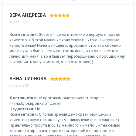
ВЕРА АНДРЕЕВА
январь 2021
Комментарий:
Знаете, я ценю в технике в первую очередь
качество. Об этой машинке хочу сказать, что она и правда
качественная! Ничего лишнего, программ столько сколько
мне и нужно было::: есть контроль пены, что очень кстати
лично для меня, а то я бывает перебарщиваю с порошком)ну
и отсрочить запуск можно, что тоже класс))
АННА ШИЯНОВА
январь 2021
Достоинства:
15 программ.выстирывает старые
пятна.блокировка от детей
Недостатки:
Нет
Комментарий:
С точки зрения демократичной цены и
качества такую стиральную машинку купитье за счастье!)
Прделельно проста в быту, не много ни мало 5 кг на семью
хватает) стираю и шторы и свитера всё в целосности и