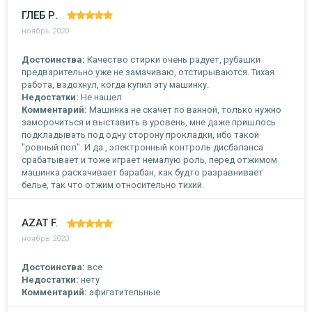
ГЛЕБ Р.
ноябрь 2020
Достоинства:
Качество стирки очень радует, рубашки
предварительно уже не замачиваю, отстирываются. Тихая
работа, вздохнул, когда купил эту машинку.
Недостатки:
Не нашел
Комментарий:
Машинка не скачет по ванной, только нужно
заморочиться и выставить в уровень, мне даже пришлось
подкладывать под одну сторону прокладки, ибо такой
"ровный пол". И да , электронный контроль дисбаланса
срабатывает и тоже играет немалую роль, перед отжимом
машинка раскачивает барабан, как будто разравнивает
белье, так что отжим относительно тихий.
AZAT F.
ноябрь 2020
Достоинства:
все
Недостатки:
нету
Комментарий:
афигатительные