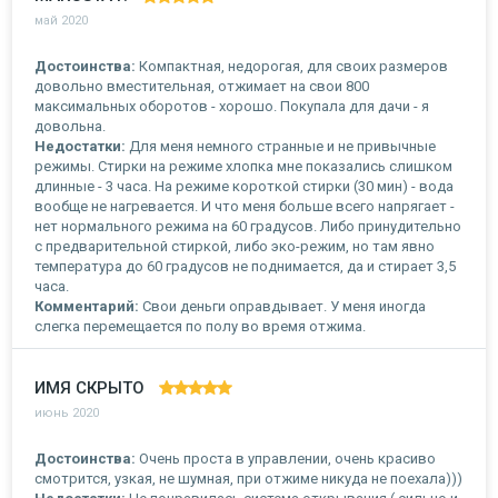
май 2020
Достоинства:
Компактная, недорогая, для своих размеров
довольно вместительная, отжимает на свои 800
максимальных оборотов - хорошо. Покупала для дачи - я
довольна.
Недостатки:
Для меня немного странные и не привычные
режимы. Стирки на режиме хлопка мне показались слишком
длинные - 3 часа. На режиме короткой стирки (30 мин) - вода
вообще не нагревается. И что меня больше всего напрягает -
нет нормального режима на 60 градусов. Либо принудительно
с предварительной стиркой, либо эко-режим, но там явно
температура до 60 градусов не поднимается, да и стирает 3,5
часа.
Комментарий:
Свои деньги оправдывает. У меня иногда
слегка перемещается по полу во время отжима.
ИМЯ СКРЫТО
июнь 2020
Достоинства:
Очень проста в управлении, очень красиво
смотрится, узкая, не шумная, при отжиме никуда не поехала)))