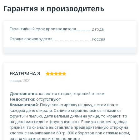
Гарантия и производитель
Гарантийный срок производителя
2 года
Страна производства
Россия
ЕКАТЕРИНА З.
январь 2021
Достоинства:
качество стирки, хороший отжим
Недостатки:
отсутствуют
Комментарий:
Покупала стиралку на дачу, летом почти
каждый день стирали. Отлично справлялась с пятнами от
фрукты и пылью, дети целыми днями на улице, то играют, то
на деревьях сидят и фрукту кушают. Если уж совсем одежда
грязная, то сначала выставляла предварительную стирку на
хлопок с замачиванием 60 гр. 800 оборотов при отжиме норм,
за два часа все высыхало во дворе.