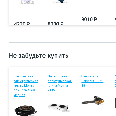
9010 Р
4220 Р
8300 Р
Не забудьте купить
Настольная
Настольная
Бензопила
электрическая
электрическая
Carver PSG-52-
плита Мечта
плита Мечта
18
112Т 1094068
211Ч
черная