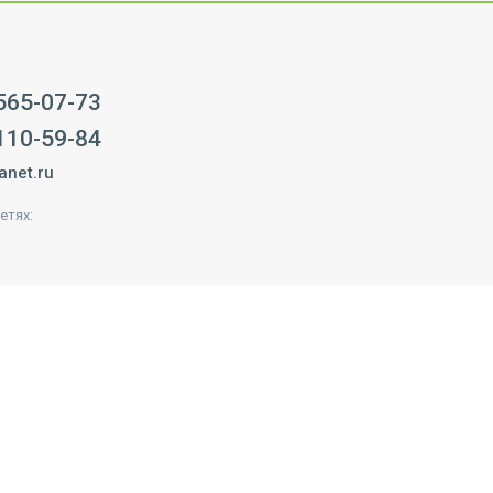
 565-07-73
 110-59-84
anet.ru
етях: