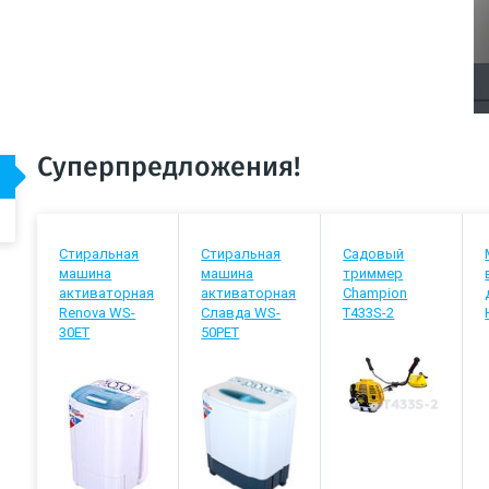
Суперпредложения!
Стиральная
Стиральная
Садовый
машина
машина
триммер
активаторная
активаторная
Champion
Renova WS-
Славда WS-
T433S-2
30ET
50РЕТ