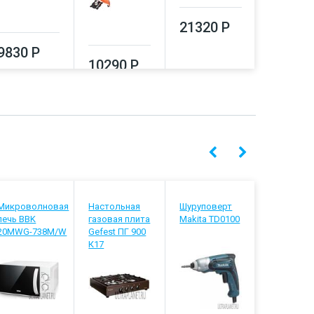
21320 Р
21760
9830 Р
10290 Р
Микроволновая
Настольная
Шуруповерт
Ванна Trit
печь BBK
газовая плита
Makita TD0100
Аура 150
20MWG-738M/W
Gefest ПГ 900
К17