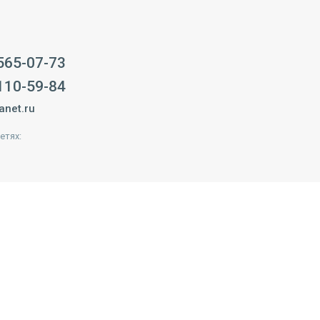
 565-07-73
 110-59-84
anet.ru
етях: