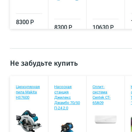
8300 Р
8300 Р
10630 Р
Не забудьте купить
Циркулярная
Насосная
Сплит-
пила Makita
станция
система
HS7600
Джилекс
Centek CT-
Джамбо 70/50
65A09
П-24 2.0