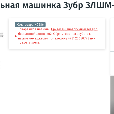
ьная машинка Зубр ЗЛШМ-
Код товара:
49686
Товара нет в наличии.
Привезём аналогичный товар с
бесплатной доставкой!
Обратитесь пожалуйста к
нашим менеджерам по телефону +78125650773 или
+74991105984.