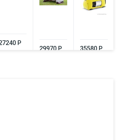
39320
27240 Р
29970 Р
35580 Р