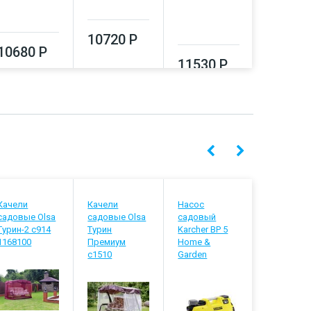
13330
10720 Р
10680 Р
11530 Р
Качели
Качели
Насос
Сплит-
садовые Olsa
садовые Olsa
садовый
система B
Турин-2 с914
Турин
Karcher BP 5
BSVI-09H
1168100
Премиум
Home &
с1510
Garden