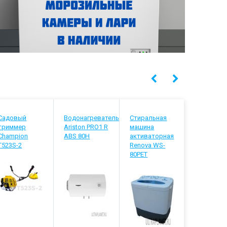
Садовый
Водонагреватель
Стиральная
Водонагр
триммер
Ariston PRO1 R
машина
Thermex D
Champion
ABS 80H
активаторная
T523S-2
Renova WS-
80PET