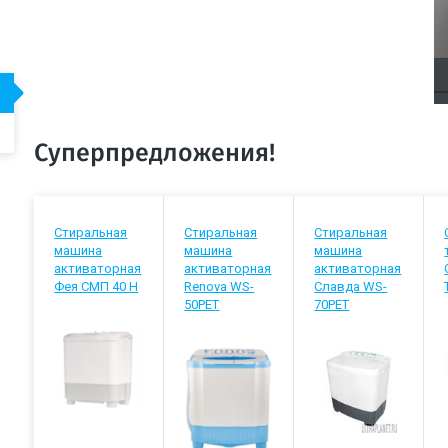
Суперпредложения!
Стиральная
Стиральная
Стиральная
машина
машина
машина
активаторная
активаторная
активаторная
Фея СМП 40 Н
Renova WS-
Славда WS-
50PET
70РЕТ