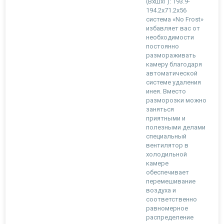
(ВxШxГ): 193.9-
194.2x71.2x56
система «No Frost»
избавляет вас от
необходимости
постоянно
размораживать
камеру благодаря
автоматической
системе удаления
инея. Вместо
разморозки можно
заняться
приятными и
полезными делами
специальный
вентилятор в
холодильной
камере
обеспечивает
перемешивание
воздуха и
соответственно
равномерное
распределение