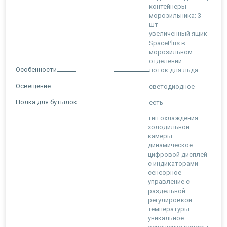
контейнеры
морозильника: 3
шт
увеличенный ящик
SpacePlus в
морозильном
отделении
Особенности
лоток для льда
Освещение
светодиодное
Полка для бутылок
есть
тип охлаждения
холодильной
камеры:
динамическое
цифровой дисплей
с индикаторами
сенсорное
управление с
раздельной
регулировкой
температуры
уникальное