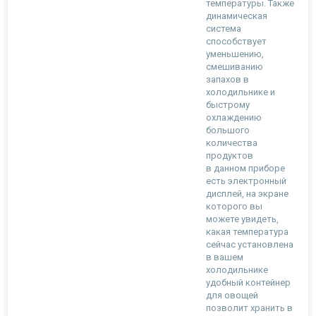
температуры. Также
динамическая
система
способствует
уменьшению,
смешиванию
запахов в
холодильнике и
быстрому
охлаждению
большого
количества
продуктов
в данном приборе
есть электронный
дисплей, на экране
которого вы
можете увидеть,
какая температура
сейчас установлена
в вашем
холодильнике
удобный контейнер
для овощей
позволит хранить в