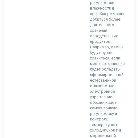
регулировки
влажности в
контейнере можно
добиться более
длительного
хранения
определенных
продуктов.
Например, овощи
будут лучше
храниться, если
место их хранения
будет обладать
сформированной
естественной
влажностью
электронное
управление
обеспечивает
самую точную
регулировку и
контроль
температуры в
холодильной и в
морозильной