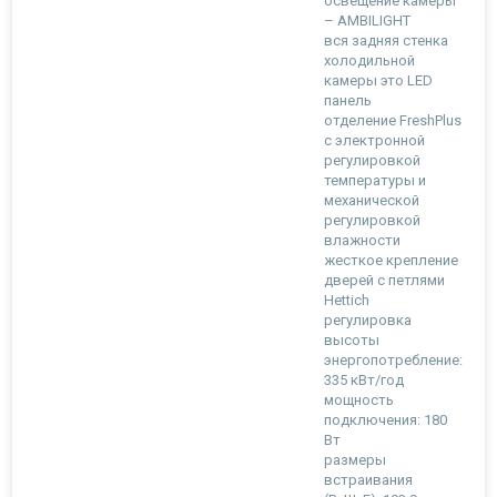
освещение камеры
– AMBILIGHT
вся задняя стенка
холодильной
камеры это LED
панель
отделение FreshPlus
с электронной
регулировкой
температуры и
механической
регулировкой
влажности
жесткое крепление
дверей с петлями
Hettich
регулировка
высоты
энергопотребление:
335 кВт/год
мощность
подключения: 180
Вт
размеры
встраивания