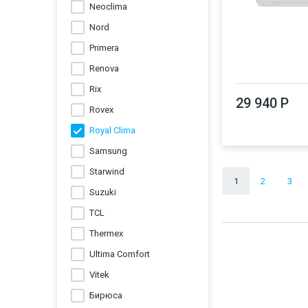
Neoclima
Nord
Primera
Renova
Rix
29 940 Р
Rovex
Royal Clima
Samsung
Starwind
1
2
3
Suzuki
TCL
Thermex
Ultima Comfort
Vitek
Бирюса