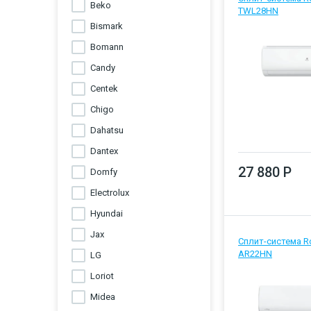
Beko
TWL28HN
Bismark
Bomann
Candy
Centek
Chigo
Dahatsu
Dantex
27 880 Р
Domfy
Electrolux
Hyundai
Jax
Сплит-система Ro
AR22HN
LG
Loriot
Midea