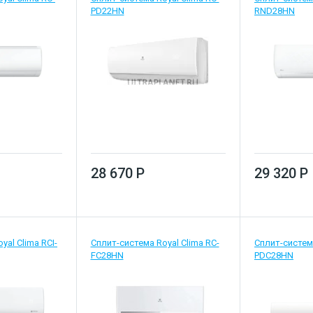
PD22HN
RND28HN
28 670 Р
29 320 Р
yal Clima RCI-
Сплит-система Royal Clima RC-
Сплит-система
FC28HN
PDC28HN