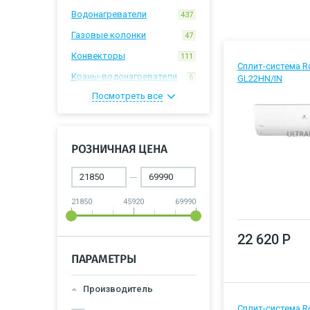
Водонагреватели
437
Газовые колонки
47
Конвекторы
111
Сплит-система Ro
Краны-водонагреватели
6
GL22HN/IN
Посмотреть все
Мобильные кондиционеры
56
Мойки воздуха
4
Обогреватели
22
РОЗНИЧНАЯ ЦЕНА
Очистители воздуха
5
Сплит-системы
337
Тепловентиляторы
21850
45920
69990
16
Тепловые завесы
5
22 620 Р
Тепловые пушки
26
ПАРАМЕТРЫ
Увлажнители воздуха
34
Производитель
Сплит-система Ro