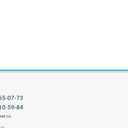
65-07-73
10-59-84
net.ru
ях: