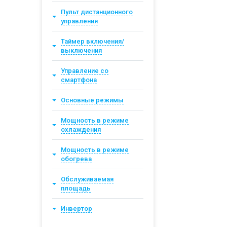
Пульт дистанционного
управления
Таймер включения/
выключения
Управление со
смартфона
Основные режимы
Мощность в режиме
охлаждения
Мощность в режиме
обогрева
Обслуживаемая
площадь
Инвертор