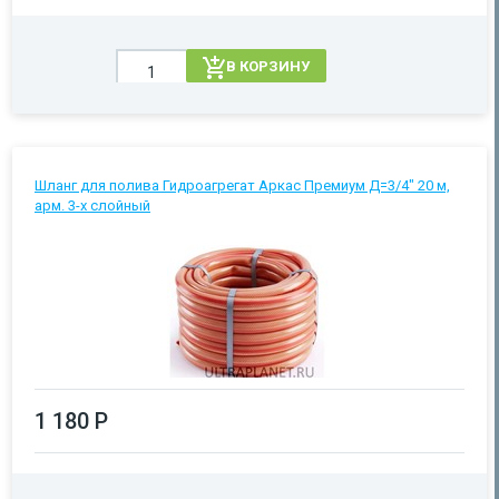
В КОРЗИНУ
Шланг для полива Гидроагрегат Аркас Премиум Д=3/4" 20 м,
арм. 3-х слойный
1 180 Р