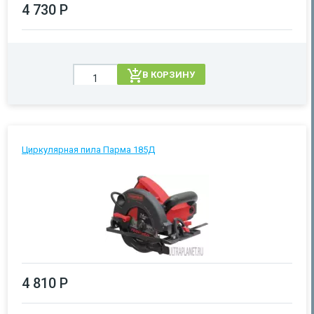
4 730 Р
В КОРЗИНУ
Циркулярная пила Парма 185Д
4 810 Р