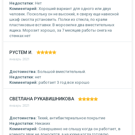
Недостатки:
Нет
Комментарий:
Хороший вариант для одного или двух
человек. Поскольку он не высокий, я сверху еще навесной
шкаф смогла установить. Полки из стекла, по краям
пластиковые вставки. В морозилке два вместительных
ящика. Морозит хорошо, за 7 месяцев работы снега на
стенках нет
РУСТЕМ И.
январь 2021
Достоинства:
Большой вместительный.
Недостатки:
нет
Комментарий:
работает 3 год все хорошо
СВЕТЛАНА РУКАВИШНИКОВА
январь 2021
Достоинства:
Тихий, антибактериальное покрытие
Недостатки:
Никаких
Комментарий:
Совершенно не слышу когда он работает, в
комнату звук не доносится, а на кухне когда готовлю