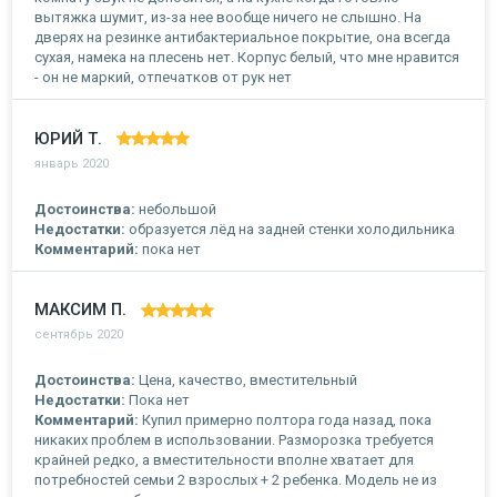
вытяжка шумит, из-за нее вообще ничего не слышно. На
дверях на резинке антибактериальное покрытие, она всегда
сухая, намека на плесень нет. Корпус белый, что мне нравится
- он не маркий, отпечатков от рук нет
ЮРИЙ Т.
январь 2020
Достоинства:
небольшой
Недостатки:
образуется лёд на задней стенки холодильника
Комментарий:
пока нет
МАКСИМ П.
сентябрь 2020
Достоинства:
Цена, качество, вместительный
Недостатки:
Пока нет
Комментарий:
Купил примерно полтора года назад, пока
никаких проблем в использовании. Разморозка требуется
крайней редко, а вместительности вполне хватает для
потребностей семьи 2 взрослых + 2 ребенка. Модель не из