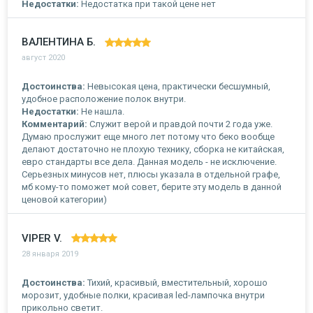
Недостатки:
Недостатка при такой цене нет
ВАЛЕНТИНА Б.
август 2020
Достоинства:
Невысокая цена, практически бесшумный,
удобное расположение полок внутри.
Недостатки:
Не нашла.
Комментарий:
Служит верой и правдой почти 2 года уже.
Думаю прослужит еще много лет потому что беко вообще
делают достаточно не плохую технику, сборка не китайская,
евро стандарты все дела. Данная модель - не исключение.
Серьезных минусов нет, плюсы указала в отдельной графе,
мб кому-то поможет мой совет, берите эту модель в данной
ценовой категории)
VIPER V.
28 января 2019
Достоинства:
Тихий, красивый, вместительный, хорошо
морозит, удобные полки, красивая led-лампочка внутри
прикольно светит.