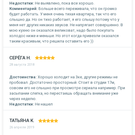
Недостатки:
Не выявлено, пока все хорошо.
Комментарий:
Больше всего переживала, что он громко
будет работать. У меня очень тихая квартира, так что его
слышно да. Но он тихо работает, я его слышу потому что у
меня нет других никаких звуков. Не напрягает совершенно. В
мою кухню он оказался великоват, надо было покупать
холодос ниже и меньше. Но этот когда привезли оказался
таким красивым, что решила оставить его ))
СЕРЁГА Н.
28 августа 2018
Достоинства:
Хорошо холодит на 3ке, другие режимы не
пробовал. Достаточно просторный. Стоит в студии 17м,
совсем его не слышно при просмотре сериала например. При
засыпании слегка, но перестаешь обращать внимание уже
через неделю.
Недостатки:
Не нашел
ТАТЬЯНА К.
26 апреля 2019