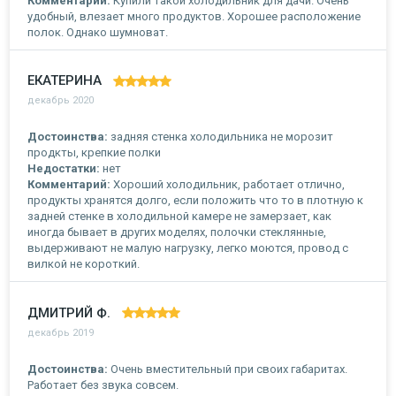
Комментарий:
Купили такой холодильник для дачи. Очень
удобный, влезает много продуктов. Хорошее расположение
полок. Однако шумноват.
ЕКАТЕРИНА
декабрь 2020
Достоинства:
задняя стенка холодильника не морозит
продкты, крепкие полки
Недостатки:
нет
Комментарий:
Хороший холодильник, работает отлично,
продукты хранятся долго, если положить что то в плотную к
задней стенке в холодильной камере не замерзает, как
иногда бывает в других моделях, полочки стеклянные,
выдерживают не малую нагрузку, легко моются, провод с
вилкой не короткий.
ДМИТРИЙ Ф.
декабрь 2019
Достоинства:
Очень вместительный при своих габаритах.
Работает без звука совсем.