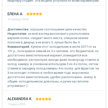
квартиру-студию. Эта модель устроила по всем параметрам.
ЕЛЕНА А.
15 октября 2018
Достоинства:
хорошее соотношение цена-качество
Недостатки:
на мой взгляд высоковато расположена
верхняя полка -съедает много места, слишком низкие
полочки в дверце, и их всего 3, лучше было бы 4.
Комментарий:
Купили этот холодильник в июле 2017-го за
13т.р., пользуемся семьей из 3-х человек. это бюджетный, но
достаточно вместительный вариант,помещается все
необходимое, кастрюльки, иногда даже сковороду ставлю в
холод. камеру. в основном используем 3 из 4-х полок, летом
ставим в середину холод.камеры 4-ю полку -для фруктов. на
3-ке холодит отлично в любое время года. морозилка
достаточно вместительная, удобно расположена - внизу. в
общем -холодильником довольны, и ручки нас вполне
устраивают )
ALEXANDRA K.
13 марта 2019