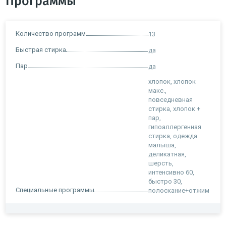
Программы
Количество программ
13
Быстрая стирка
да
Пар
да
хлопок, хлопок
макс.,
повседневная
стирка, хлопок +
пар,
гипоаллергенная
стирка, одежда
малыша,
деликатная,
шерсть,
интенсивно 60,
быстро 30,
Специальные программы
полоскание+отжим