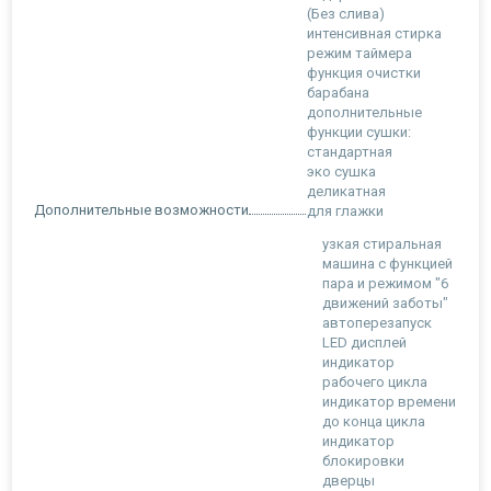
(Без слива)
интенсивная стирка
режим таймера
функция очистки
барабана
дополнительные
функции сушки:
стандартная
эко сушка
деликатная
Дополнительные возможности
для глажки
узкая стиральная
машина с функцией
пара и режимом "6
движений заботы"
автоперезапуск
LED дисплей
индикатор
рабочего цикла
индикатор времени
до конца цикла
индикатор
блокировки
дверцы