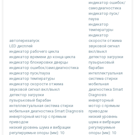
индикатор ошибок/
самодиагностика
индикатор пуск/
пауза
индикатор
температуры
индикатор
автоперезапуск
скорости отжима
LED дисплей
звуковой сигнал
индикатор рабочего цикла
вкл/выкл
индикатор времени до конца цикла
детектор загрузки
индикатор блокировки дверцы
пузырьковый
индикатор ошибок/самодиагностика
барабан
индикатор пуск/пауза
интеллектуальная
индикатор температуры
система стирки
индикатор скорости отжима
мобильная
звуковой сигнал вкл/выкл
диагностика Smart
детектор загрузки
Diagnosis
пузырьковый барабан
инверторный
интеллектуальная система стирки
мотор с прямым
мобильная диагностика Smart Diagnosis
приводом
инверторный мотор с прямым
низкий уровень
приводом
шума и вибрации
низкий уровень шума и вибрации
регулируемые
регулируемые опоры (мм): 10
опоры (мм): 10