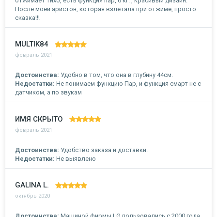
отжимает тихо, есть функция пар, 6 кг. , красивый дизайн.
После моей аристон, которая взлетала при отжиме, просто
сказка!!!
MULTIK84
февраль 2021
Достоинства:
Удобно в том, что она в глубину 44см.
Недостатки:
Не понимаем функцию Пар, и функция смарт не с
датчиком, а по звукам
ИМЯ СКРЫТО
февраль 2021
Достоинства:
Удобство заказа и доставки.
Недостатки:
Не выявлено
GALINA L.
октябрь 2020
Достоинства:
Машиной фирмы LG пользовались с 2000 года