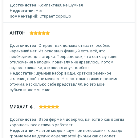
Достоинства:
Компактная, не шумная
Недостатки:
Нет
Комментарий:
Стирает хорошо
АНТОН
Достоинства:
Стирает как должна стирать, особых
нареканий нет. Из основных функций есть всё, что
необходимо для стирки. Понравилось, что есть функция
отключения мелодии, поначалу мне нравилось, потом
надоело пиканье, отключил звук вообще.
Недостатки:
Шумный набор воды, кратковременное
явление, особо не мешает. Не настолько тихая в режиме
отжима, насколько себе представлял, но это мое
субъективное мнение.
МИХАИЛ Ф.
Достоинства:
Этой фирме я доверяю, качество как всегда
хорошее и все отлично работает.
Недостатки:
На этой модели шум при полоскании гораздо
громче чем на других моделях этой фирмы как самолет