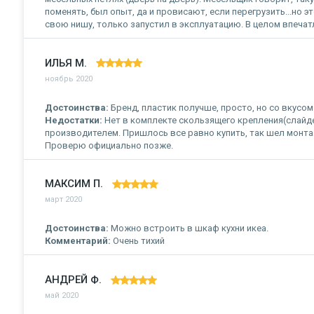
поменять, был опыт, да и провисают, если перегрузить...но э
свою нишу, только запустил в эксплуатацию. В целом впеча
ИЛЬЯ М.
ноябрь 2020
Достоинства:
Бренд, пластик получше, просто, но со вкусом
Недостатки:
Нет в комплекте скользящего крепления(слайде
производителем. Пришлось все равно купить, так шел монтаж
Проверю официально позже.
МАКСИМ П.
март 2020
Достоинства:
Можно встроить в шкаф кухни икеа.
Комментарий:
Очень тихий
АНДРЕЙ Ф.
май 2020