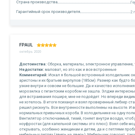
Страна производства
Ге
Гарантийный срок производителя
2 
FPAUL
октябрь 2020
Достоинства:
Сборка, материалы, электронное управление,
Недостатки:
маловат, но это как и все встроенные
Комментарий:
Искал я большой встроенный холодильник ок
аристоны и их братьев вирпулов (185см). Размер как будто б
узкие внутри и совсем не большие. Да и качество исполнения
морозилка с гигантским коробом не зашла. Элджи интересны
для встраивания пошире, мне не подойдет. Но впереди видим
не хотелось. В итоге психанул и взял проверенный либхер ст
решил рискнуть. Все внутренности выполнены на высоте. И вы
нормальных привычных короба. В холодильнике на одну полк
Вентилятор отключаемый, тихий, гоняет внутри воздух, чтоб
ноуфростах (для капельной системы это плюс). Взял себе мод
открывать, особенно женщинам и детям, да и с петлями пробле
мебельных петлях (дверь на дверь). Мебельщик говорит, так