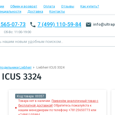
ции
Обмен и возврат
Оплата
Отзывы
Как купить?
енциальности
Доставка
Контакты
 565-07-73
7 (499) 110-59-84
info@ultrap
Сб-Вс: 11:00-19:00
лодильники Liebherr
Liebherr ICUS 3324
 ICUS 3324
Код товара:
00357
Товара нет в наличии.
Привезём аналогичный товар с
бесплатной доставкой!
Обратитесь пожалуйста к
нашим менеджерам по телефону +78125650773 или
+74991105984.