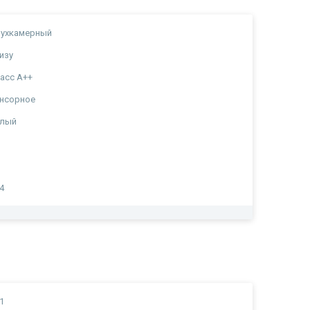
вухкамерный
изу
асс A++
нсорное
елый
4
1