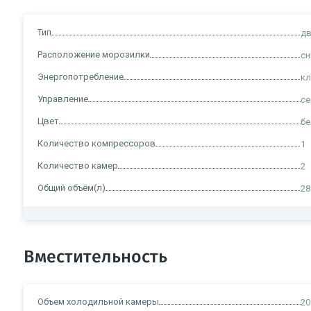
Тип
д
Расположение морозилки
сн
Энергопотребление
кл
Управление
се
Цвет
б
Количество компрессоров
1
Количество камер
2
Общий объём(л)
28
Вместительность
Объем холодильной камеры
20