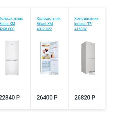
Холодильник
Холодильник
Холодильник
Холодиль
Atlant ХМ
Atlant ХМ
Indesit ITR
Stinol STN
4208-000
4012-022
4160 W
26920
22840 Р
26400 Р
26820 Р