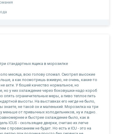
рмания
года
 три стандартных ящика в морозилке
оло месяца, всю голову сломал. Смотрел высокие
ольше, а как посмотришь вживую, не очень, какие-то
 не ахти. У бошей качество нормальное, но
е, но у них охлаждение через боковушки-надо короб
о опять ограничительные меры, а пиво теплое пить
андартной высоты. На выставках его нигде не было,
 знаете, не такой он и маленький. Морозилка на три
у меньше от привычных холодильников, ну и ладно.
 равномернее и быстрее охлаждение было, как в
ель ICUS - скользящие дверки, считаю их легче
м с провисанием не будет. Но есть и ICU - это на
ую петлю при поломке просто без сервиса не