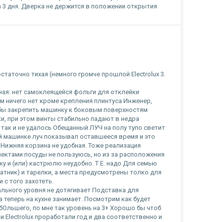
а 3 дня. Дверка не держится в положении открытия
статочно тихая (немного громче прошлой Electrolux 3.
ная: нет самоклеящейся фольги для отклейки
 ничего нет кроме крепления плинтуса Инженер,
бы закрепить машинку к боковым поверхностям
ки, при этом винты стабильно падают в недра
так и не удалось Обещанный ЛУЧ на полу тупо светит
ой машинке луч показывал оставшееся время и это
 Нижняя корзина не удобная. Тоже реализация
лектами посуды не пользуюсь, но из за расположения
 и (или) кастрюлю неудобно. Т.Е. надо Для семью
тник) и тарелки, а места предусмотрены толко для
 с того захотеть.
льного уровня не дотягивает Подставка для
на теперь на кухне занимает. Посмотрим как будет
бОльшего, по мне так уровень на 3+ Хорошо бы чтоб
 Electrolux проработали год и два соответственно и