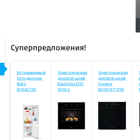
Суперпредложения!
Встраиваемый
Электрический
Электрический
холодильник
духовой шкаф
духовой шкаф
Beko
Electrolux EOD
Gorenje
BCSA2750
5C50 Z
BOS67371SYB