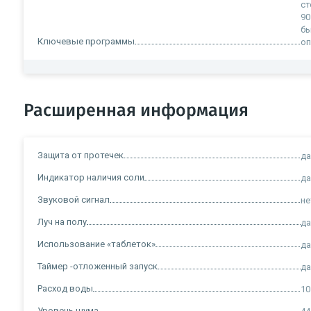
ст
90
б
Ключевые программы
оп
Расширенная информация
Защита от протечек
д
Индикатор наличия соли
д
Звуковой сигнал
не
Луч на полу
д
Использование «таблеток»
д
Таймер -отложенный запуск
д
Расход воды
10
Уровень шума