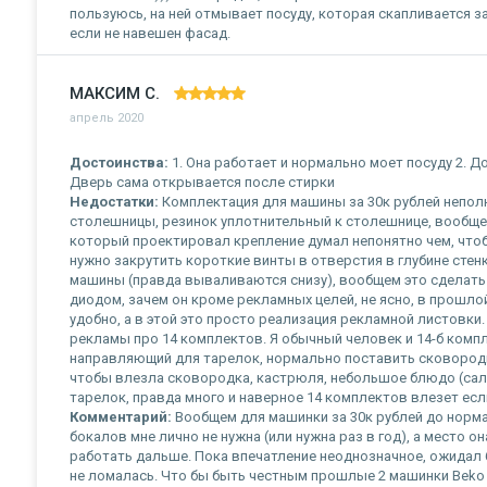
пользуюсь, на ней отмывает посуду, которая скапливается з
если не навешен фасад.
МАКСИМ С.
апрель 2020
Достоинства:
1. Она работает и нормально моет посуду 2. До
Дверь сама открывается после стирки
Недостатки:
Комплектация для машины за 30к рублей непол
столешницы, резинок уплотнительный к столешнице, вообщем
который проектировал крепление думал непонятно чем, что
нужно закрутить короткие винты в отверстия в глубине стен
машины (правда вываливаются снизу), вообщем это сделать 
диодом, зачем он кроме рекламных целей, не ясно, в прошл
удобно, а в этой это просто реализация рекламной листовки.
рекламы про 14 комплектов. Я обычный человек и 14-б комп
направляющий для тарелок, нормально поставить сковородку
чтобы влезла сковородка, кастрюля, небольшое блюдо (сала
тарелок, правда много и наверное 14 комплектов влезет если
Комментарий:
Вообщем для машинки за 30к рублей до норма
бокалов мне лично не нужна (или нужна раз в год), а место о
работать дальше. Пока впечатление неоднозначное, ожидал 
не ломалась. Что бы быть честным прошлые 2 машинки Beko и