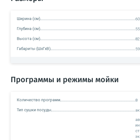
Ширина (см)
60
Глубина (см)
55
Высота (см)
82
Габариты (ШхГхВ)
59
Программы и режимы мойки
Количество программ
8
Тип сушки посуды
ак
а
ин
ст
эк