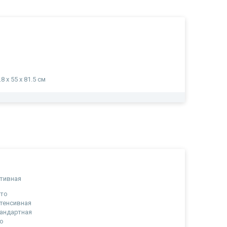
.8 x 55 x 81.5 см
тивная
вто
тенсивная
андартная
о