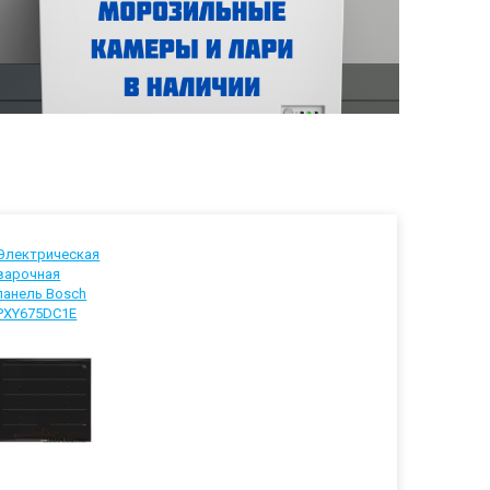
Электрическая
варочная
панель Bosch
PXY675DC1E