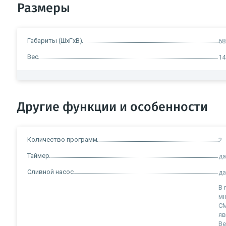
Размеры
Габариты (ШxГxВ)
68
Вес
14
Другие функции и особенности
Количество программ
2
Таймер
д
Сливной насос
д
В 
мн
СМ
яв
Ве