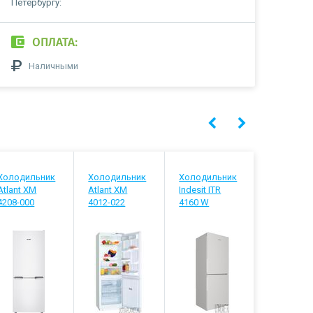
Петербургу:
ОПЛАТА:
Наличными
Холодильник
Холодильник
Холодильник
Холодиль
Atlant ХМ
Atlant ХМ
Indesit ITR
Stinol STN
4208-000
4012-022
4160 W