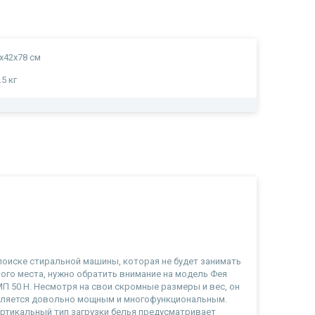
x42x78 см
.5 кг
а
а
поиске стиральной машины, которая не будет занимать
ого места, нужно обратить внимание на модель Фея
П 50 Н. Несмотря на свои скромные размеры и вес, он
ляется довольно мощным и многофункциональным.
ртикальный тип загрузки белья предусматривает