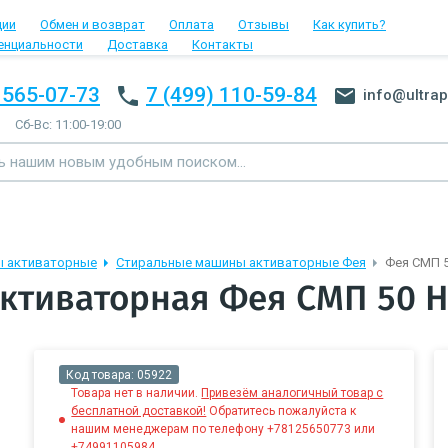
ции
Обмен и возврат
Оплата
Отзывы
Как купить?
енциальности
Доставка
Контакты
 565-07-73
7 (499) 110-59-84
info@ultrap
Сб-Вс: 11:00-19:00
ы активаторные
Стиральные машины активаторные Фея
Фея СМП 5
ктиваторная Фея СМП 50 
Код товара:
05922
Товара нет в наличии.
Привезём аналогичный товар с
бесплатной доставкой!
Обратитесь пожалуйста к
нашим менеджерам по телефону +78125650773 или
+74991105984.