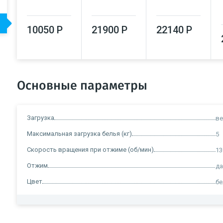
10050 Р
21900 Р
22140 Р
Основные параметры
Загрузка
ве
Максимальная загрузка белья (кг)
5
Скорость вращения при отжиме (об/мин)
13
Отжим
д
Цвет
б