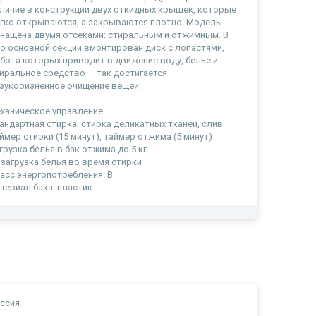
личие в конструкции двух откидных крышек, которые
гко открываются, а закрываются плотно. Модель
нащена двумя отсеками: стиральным и отжимным. В
о основной секции вмонтирован диск с лопастями,
бота которых приводит в движение воду, белье и
иральное средство — так достигается
зукоризненное очищение вещей.
ханическое управление
андартная стирка, стирка деликатных тканей, слив
ймер стирки (15 минут), таймер отжима (5 минут)
грузка белья в бак отжима до 5 кг
загрузка белья во время стирки
асс энергопотребления: B
териал бака: пластик
ссия