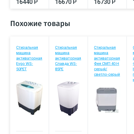
16440 Р
16670 Р
16730 Р
Похожие товары
Стиральная
Стиральная
Стиральная
машина
машина
машина
активаторная
активаторная
активаторная
Evgo WS-
Славда WS-
Фея СМП 40 Н
50PET
85PE
серый/
светло-серый