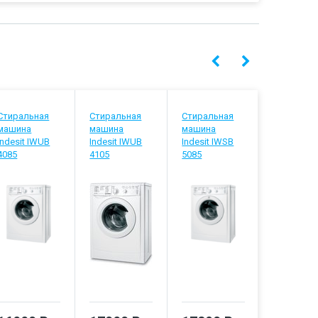
Стиральная
Стиральная
Стиральная
Стиральн
машина
машина
машина
машина
Indesit IWUB
Indesit IWUB
Indesit IWSB
Indesit IW
4085
4105
5085
5105