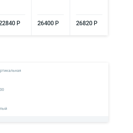
26920
22840 Р
26400 Р
26820 Р
ртикальная
00
а
елый