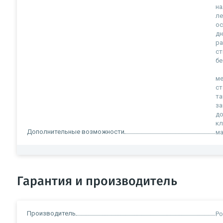
на
ле
ос
дн
ра
ст
бе
ме
ст
та
за
до
кл
Дополнительные возможности
ма
Гарантия и производитель
Производитель
Ро