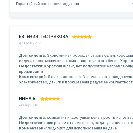
Гарантийный срок производителя
1 
ЕВГЕНИЯ ПЕСТРЯКОВА
февраль 2021
Достоинства:
Экономичная, хорошая стирка белья, хороший 
видела после машинки автомат такого чистого белья. Хоро
Недостатки:
Короткий шланг, нет полукруглой направляющей 
производить
Комментарий:
Я очень довольна. Это машинка гораздо лучш
электричество, деньги и вообще меня радует её компактность
ИННА Б.
октябрь 2018
Достоинства:
компактный, доступная цена, прост в использ
Недостатки:
один режим отжима (не подходит для деликатно
Комментарий:
подходит для использования на даче.