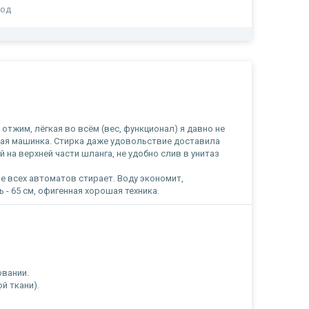
год
отжим, лёгкая во всём (вес, функционал) я давно не
шая машинка. Стирка даже удовольствие доставила
на верхней части шланга, не удобно слив в унитаз
е всех автоматов стирает. Воду экономит,
 - 65 см, офигенная хорошая техника.
овании.
й ткани).