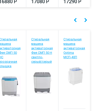
16880 Р
17080 Р
17290 Р
17500
Стиральная
Стиральная
Стиральная
Стиральн
машина
машина
машина
машина
активаторная
активаторная
активаторная
активато
Фея СМП 50
Фея СМП 50 Н
Optima
Фея СМП 
HC
светло-
МСП-40П
белый/
прозрачная
серый/серый
голубой
крышка