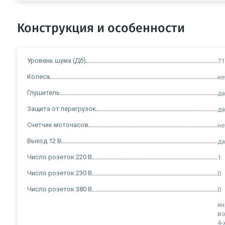
Конструкция и особенности
Уровень шума (Дб)
71
Колеса
не
Глушитель
д
Защита от перегрузок
д
Счетчик моточасов
не
Выход 12 В
д
Число розеток 220 В
1
Число розеток 230 В
0
Число розеток 380 В
0
ин
в
4-