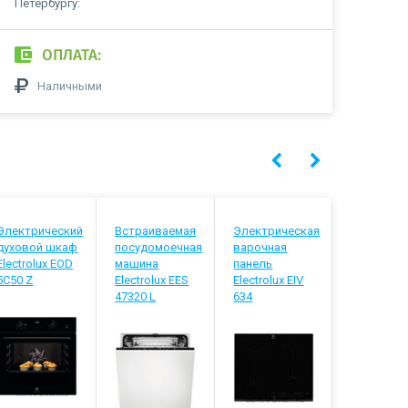
Петербургу:
ОПЛАТА:
Наличными
Электрический
Встраиваемая
Электрическая
Газовая
духовой шкаф
посудомоечная
варочная
варочная
Electrolux EOD
машина
панель
панель B
5C50 Z
Electrolux EES
Electrolux EIV
PPQ7A6I4
47320 L
634