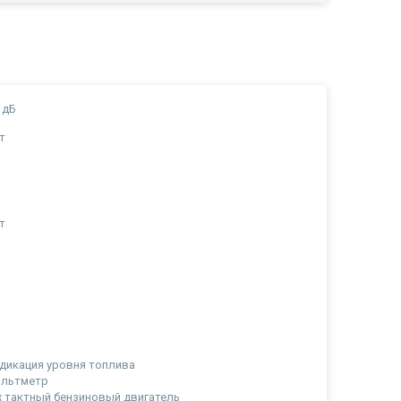
 дБ
т
а
а
т
а
дикация уровня топлива
ольтметр
х тактный бензиновый двигатель