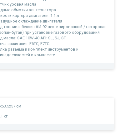
тчик уровня масла
дные обмотки альтернатора
кость картера двигателя: 1.1 л
здушное охлаждение двигателя
д топлива: бензин АИ-92 неэтилированный / газ пропан
ропан-бутан) при установке газового оборудования
д масла: SAE 10W-40 API: SL, SJ, SF
еча зажигания: F6TC, F7TC
лка разъема и комплект инструментов и
инадлежностей в комплекте
х53.5х57 см
.1 кг