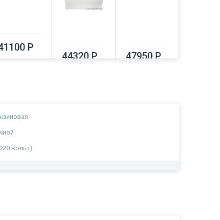
41100 Р
47950
44320 Р
47950 Р
нзиновая
чной
(220 вольт)