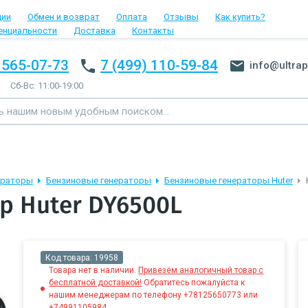
ции
Обмен и возврат
Оплата
Отзывы
Как купить?
енциальности
Доставка
Контакты
 565-07-73
7 (499) 110-59-84
info@ultrap
Сб-Вс: 11:00-19:00
ераторы
Бензиновые генераторы
Бензиновые генераторы Huter
р Huter DY6500L
Код товара:
19958
Товара нет в наличии.
Привезём аналогичный товар с
бесплатной доставкой!
Обратитесь пожалуйста к
нашим менеджерам по телефону +78125650773 или
+74991105984.