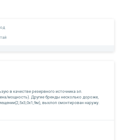
год
тай
льзую в качестве резервного источника эл.
(цена/мощность). Другие бренды несколько дороже,
мещении(2,5х3,0х1,9м), выхлоп смонтирован наружу.