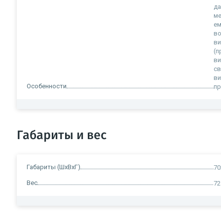
да
ме
ем
во
ви
(п
ви
св
ви
Особенности
пр
Габариты и вес
Габариты (ШxВxГ)
70
Вес
72