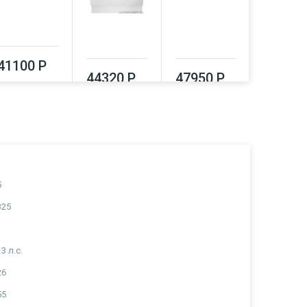
41100 Р
47950
44320 Р
47950 Р
5
325
13 л.с.
26
55