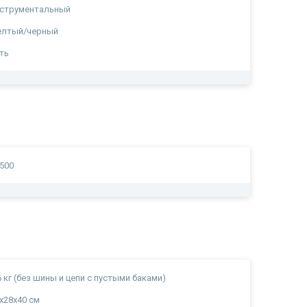
нструментальный
елтый/черный
ть
500
6 кг (без шины и цепи с пустыми баками)
х28х40 см