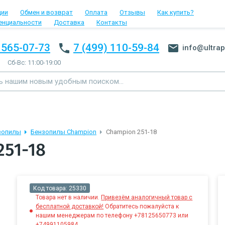
ции
Обмен и возврат
Оплата
Отзывы
Как купить?
енциальности
Доставка
Контакты
 565-07-73
7 (499) 110-59-84
info@ultrap
Сб-Вс: 11:00-19:00
зопилы
Бензопилы Champion
Champion 251-18
51-18
Код товара:
25330
Товара нет в наличии.
Привезём аналогичный товар с
бесплатной доставкой!
Обратитесь пожалуйста к
нашим менеджерам по телефону +78125650773 или
+74991105984.