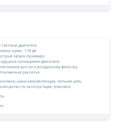
х тактный двигатель
овень шума - 118 дБ
стрый запуск (праймер)
здушное охлаждение двигателя
легченный доступ к воздушному фильтру
гономичная рукоятка
нзопила, шина направляющая, пильная цепь,
ководство по эксплуатации, упаковка
ть
ть