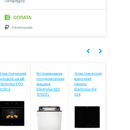
Петербургу:
ОПЛАТА:
Наличными
Электрический
Встраиваемая
Электрическая
Газовая
духовой шкаф
посудомоечная
варочная
варочная
Electrolux EOD
машина
панель
панель B
5C50 Z
Electrolux EES
Electrolux EIV
PPQ7A6I4
47320 L
634