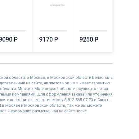
9090 Р
9170 Р
9250 Р
9370 Р
адской области, в Москве, в Московской области Бензопила
редставленный на сайте, является новым и имеет гарантию
й области, Москве, Московской области осуществляется
тными компаниями. Для оформления заказа или уточнения
жете позвонить нам по телефону 8-812-565-07-73 в Санкт-
84 в Москве и Московской области, так же вы можете
то вся информация размещенная на сайте носит