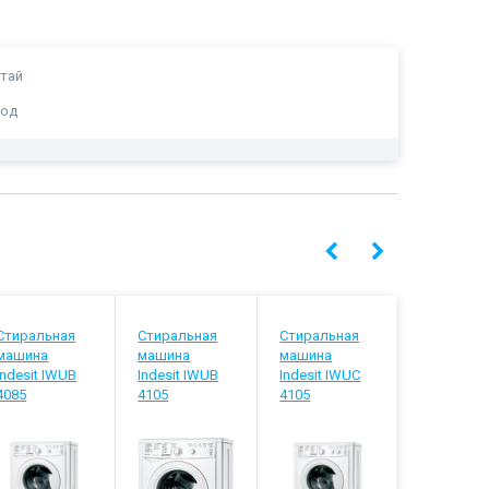
тай
год
Стиральная
Стиральная
Стиральная
Стиральн
машина
машина
машина
машина
Indesit IWUB
Indesit IWUB
Indesit IWUC
Indesit IW
4085
4105
4105
5085