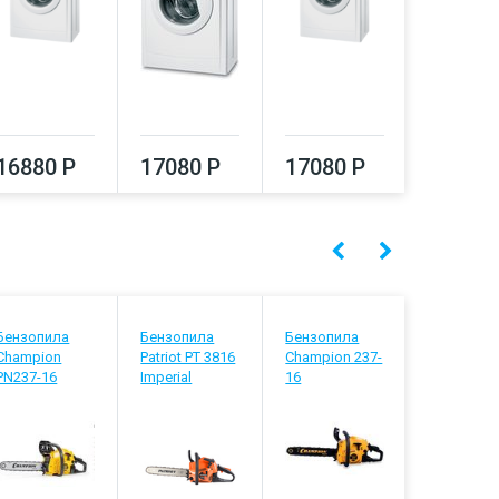
16880 Р
17080 Р
17080 Р
17290
Бензопила
Бензопила
Бензопила
Бензопил
Champion
Patriot PT 3816
Champion 237-
Carver RS
PN237-16
Imperial
16
258Х