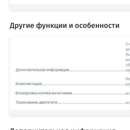
Другие функции и особенности
2-
ур
бы
во
об
Дополнительная информация
эр
бе
Комплектация
ру
Блокировка кнопки включения
ес
Торможение двигателя
ес