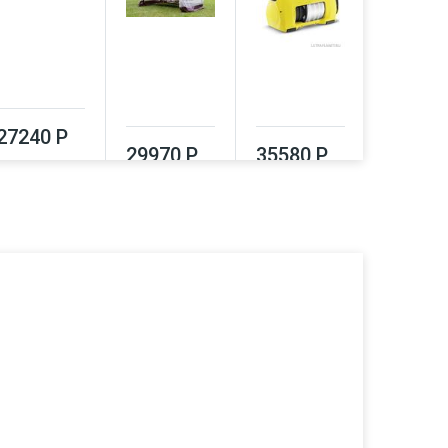
39320
27240 Р
29970 Р
35580 Р