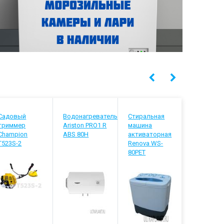
Садовый
Водонагреватель
Стиральная
Водонагр
триммер
Ariston PRO1 R
машина
Thermex D
Champion
ABS 80H
активаторная
T523S-2
Renova WS-
80PET