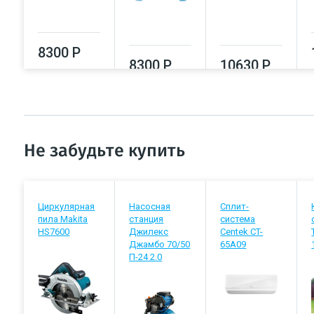
8300 Р
8300 Р
10630 Р
Не забудьте купить
Циркулярная
Насосная
Сплит-
пила Makita
станция
система
HS7600
Джилекс
Centek CT-
Джамбо 70/50
65A09
П-24 2.0