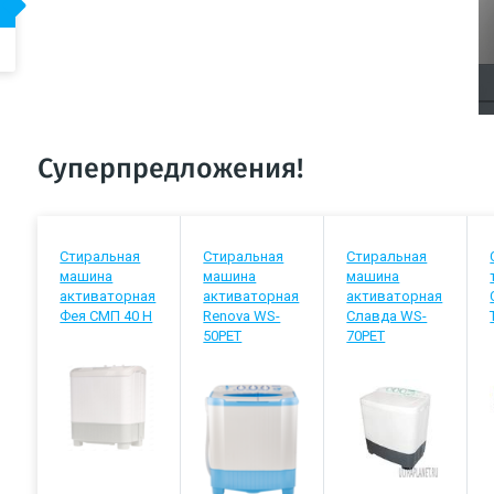
Суперпредложения!
Стиральная
Стиральная
Стиральная
машина
машина
машина
активаторная
активаторная
активаторная
Фея СМП 40 Н
Renova WS-
Славда WS-
50PET
70РЕТ