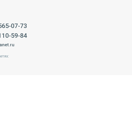
 565-07-73
 110-59-84
anet.ru
етях: