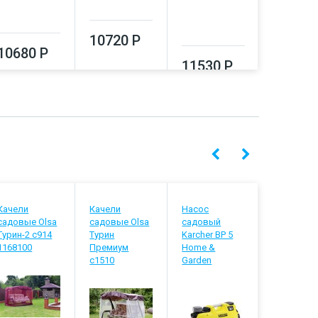
13330
10720 Р
10680 Р
11530 Р
Качели
Качели
Насос
Сплит-
садовые Olsa
садовые Olsa
садовый
система B
Турин-2 с914
Турин
Karcher BP 5
BSVI-09H
1168100
Премиум
Home &
с1510
Garden