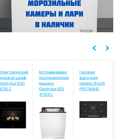
Электрический
Встраиваемая
Газовая
Встраива
духовой шкаф
посудомоечная
варочная
посудомо
Electrolux EOD
машина
панель Bosch
машина
5C50 Z
Electrolux EES
PPQ7A6I45
Electrolux
47320 L
848200 L