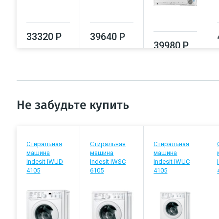
33320 Р
39640 Р
39980 Р
Не забудьте купить
Стиральная
Стиральная
Стиральная
машина
машина
машина
Indesit IWUD
Indesit IWSC
Indesit IWUC
4105
6105
4105