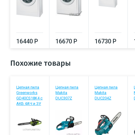
16440 Р
16670 Р
16730 Р
Похожие товары
Цепная пила
Цепная пила
Цепная пила
Greenworks
Makita
Makita
GD40CS18K4 с
DUC307Z
DUC204Z
АКБ 4АЧ и ЗУ