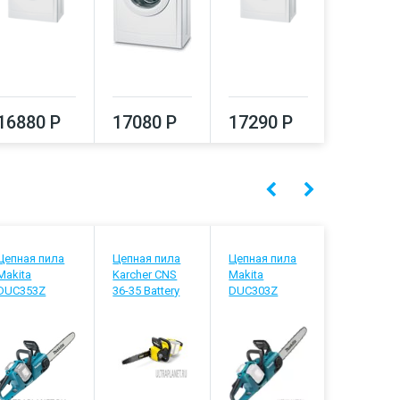
16880 Р
17080 Р
17290 Р
17500
Цепная пила
Цепная пила
Цепная пила
Цепная п
Makita
Karcher CNS
Makita
Makita
DUC353Z
36-35 Battery
DUC303Z
DUC357S