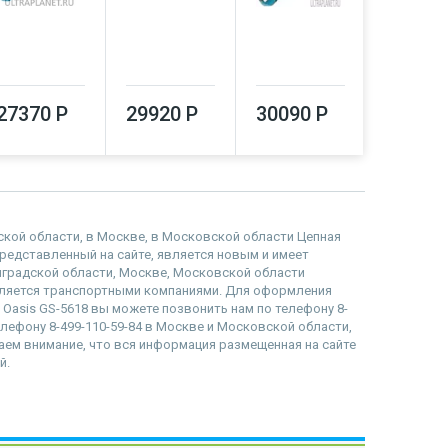
27370 Р
29920 Р
30090 Р
30090
дской области, в Москве, в Московской области Цепная
р представленный на сайте, является новым и имеет
инградской области, Москве, Московской области
вляется транспортными компаниями. Для оформления
а Oasis GS-5618 вы можете позвонить нам по телефону 8-
телефону 8-499-110-59-84 в Москве и Московской области,
ащаем внимание, что вся информация размещенная на сайте
й.
наверх