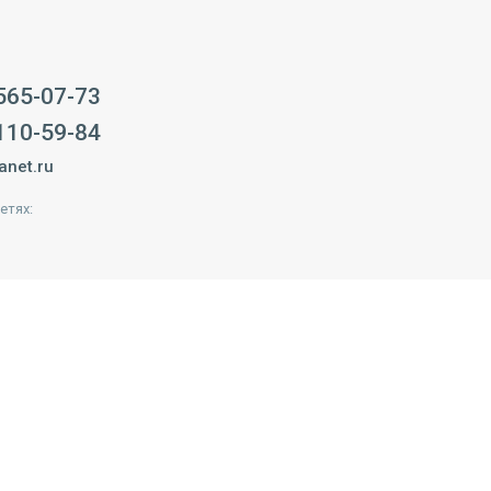
 565-07-73
 110-59-84
anet.ru
етях: