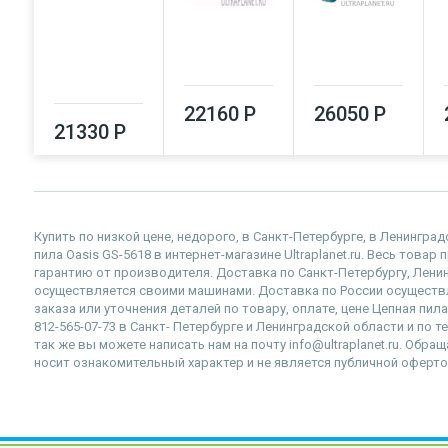
22160 Р
26050 Р
21330 Р
Купить по низкой цене, недорого, в Санкт-Петербурге, в Ленингра
пила Oasis GS-5618 в интернет-магазине Ultraplanet.ru. Весь това
гарантию от производителя. Доставка по Санкт-Петербургу, Лен
осуществляется своими машинами. Доставка по России осущест
заказа или уточнения деталей по товару, оплате, цене Цепная пил
812-565-07-73 в Санкт- Петербурге и Ленинградской области и по 
так же вы можете написать нам на почту info@ultraplanet.ru. Обр
носит ознакомительный характер и не является публичной оферто