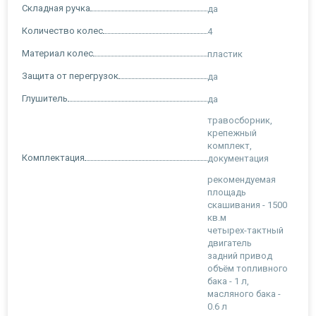
Складная ручка
да
Количество колес
4
Материал колес
пластик
Защита от перегрузок
да
Глушитель
да
травосборник,
крепежный
комплект,
Комплектация
документация
рекомендуемая
площадь
скашивания - 1500
кв.м
четырех-тактный
двигатель
задний привод
объём топливного
бака - 1 л,
масляного бака -
0.6 л