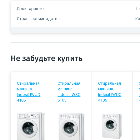
Срок гарантии
1 
Страна производства
Ки
Не забудьте купить
Стиральная
Стиральная
Стиральная
машина
машина
машина
Indesit IWUD
Indesit IWSC
Indesit IWUC
4105
6105
4105