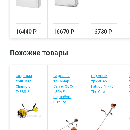
16440 Р
16670 Р
16730 Р
Похожие товары
Садовый
Садовый
Садовый
триммер
триммер
триммер
Champion
Carver GBC-
Patriot PT 443
T433S-2
430ME
The One
неразбор.
штанга