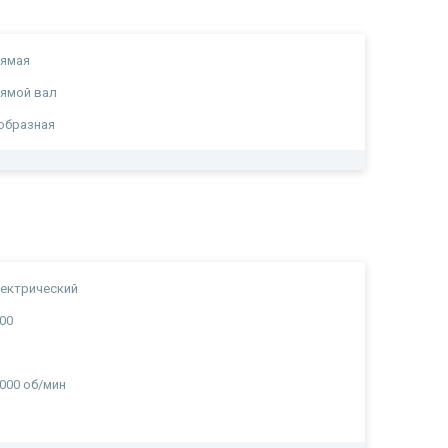
рямая
ямой вал
образная
ектрический
00
000 об/мин