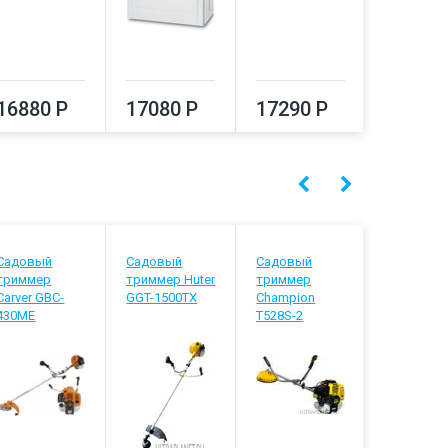
16880 Р
17080 Р
17290 Р
17500
Садовый
Садовый
Садовый
Садовый
триммер
триммер Huter
триммер
триммер
Carver GBC-
GGT-1500TX
Champion
Ресанта
430ME
T528S-2
БТР-2500
Проф