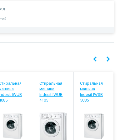
год
тай
Стиральная
Стиральная
Стиральная
Стиральн
машина
машина
машина
машина
Indesit IWUB
Indesit IWUB
Indesit IWSB
Indesit IW
4085
4105
5085
5105