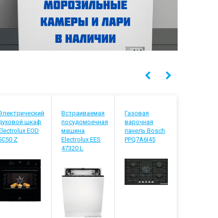
Электрический
Встраиваемая
Газовая
Встраива
духовой шкаф
посудомоечная
варочная
посудомо
Electrolux EOD
машина
панель Bosch
машина
5C50 Z
Electrolux EES
PPQ7A6I45
Electrolux
47320 L
848200 L