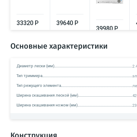
33320 Р
39640 Р
39980 Р
Основные характеристики
Диаметр лески (мм)
2.
Тип триммера
эл
Тип режущего элемента
ле
Ширина скашивания леской (мм)
42
Ширина скашивания ножом (мм)
23
Конструкция