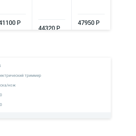
41100 Р
47950 Р
44320 Р
51550
4
ектрический триммер
ска/нож
0
0