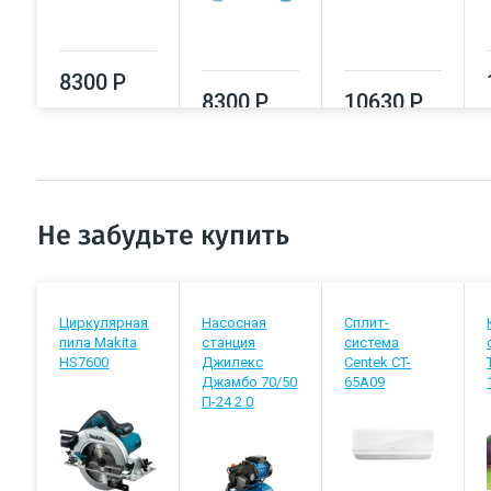
8300 Р
8300 Р
10630 Р
Не забудьте купить
Циркулярная
Насосная
Сплит-
пила Makita
станция
система
HS7600
Джилекс
Centek CT-
Джамбо 70/50
65A09
П-24 2.0