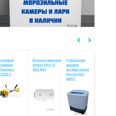
Садовый
Водонагреватель
Стиральная
Водонагр
триммер
Ariston PRO1 R
машина
Thermex D
Champion
ABS 80H
активаторная
T523S-2
Renova WS-
80PET