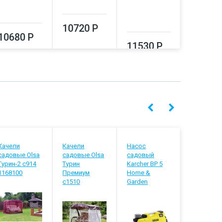
13330
10720 Р
10680 Р
11530 Р
Качели
Качели
Насос
Сплит-
садовые Olsa
садовые Olsa
садовый
система B
Турин-2 с914
Турин
Karcher BP 5
BSVI-09H
1168100
Премиум
Home &
с1510
Garden