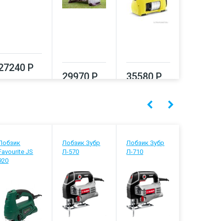
39320
27240 Р
29970 Р
35580 Р
Лобзик
Лобзик Зубр
Лобзик Зубр
Лобзик З
Favourite JS
Л-570
Л-710
ЛП-500
920