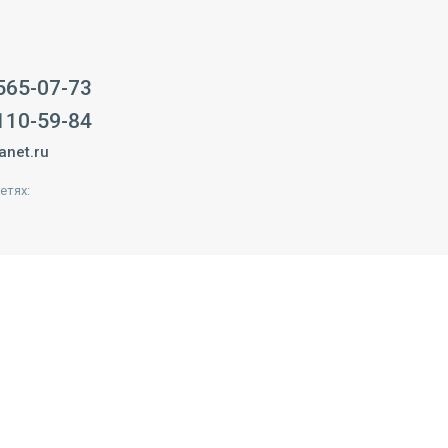
 565-07-73
 110-59-84
anet.ru
етях: