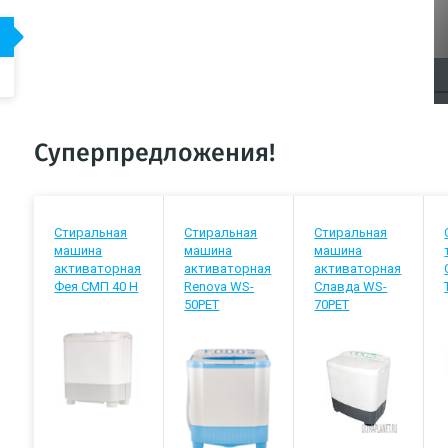
Суперпредложения!
Стиральная
Стиральная
Стиральная
машина
машина
машина
активаторная
активаторная
активаторная
Фея СМП 40 Н
Renova WS-
Славда WS-
50PET
70РЕТ