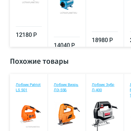
12180 Р
18980 Р
14040 Р
Похожие товары
Лобзик Patriot
Лобзик Вихрь
Лобзик Зубр
LS 501
ЛЭ-55Б
Л-400