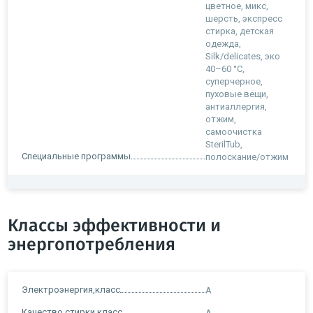
цветное, микс,
шерсть, экспресс
стирка, детская
одежда,
Silk/delicates, эко
40–60 °C,
суперчерное,
пуховые вещи,
антиаллергия,
отжим,
самоочистка
SterilTub,
Специальные программы
полоскание/отжим
Классы эффективности и
энергопотребления
Электроэнергия,класс
A
Качество стирки,класс
A