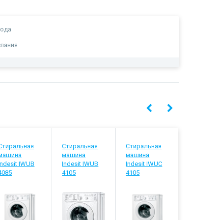
года
пания
Стиральная
Стиральная
Стиральная
Стиральн
машина
машина
машина
машина
Indesit IWUB
Indesit IWUB
Indesit IWUC
Indesit IW
4085
4105
4105
5085