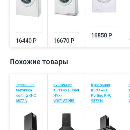
16850 Р
16440 Р
16670 Р
Похожие товары
Купольная
Купольная
Купольная
вытяжка
вытяжка Haier
вытяжка
Korting KHC
HVX-
Korting KHC
6877 N
W671ATQBB
9877 N