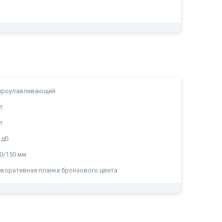
ироулавливающий
т
т
 дБ
0/150 мм
коративная планка бронзового цвета