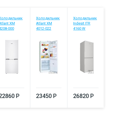
Холодильник
Холодильник
Холодильник
Холодиль
Atlant ХМ
Atlant ХМ
Indesit ITR
Stinol STN
4208-000
4012-022
4160 W
27700
22860 Р
23450 Р
26820 Р