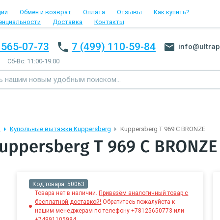
ции
Обмен и возврат
Оплата
Отзывы
Как купить?
енциальности
Доставка
Контакты
 565-07-73
7 (499) 110-59-84
info@ultrap
Сб-Вс: 11:00-19:00
и
Купольные вытяжки Kuppersberg
Kuppersberg T 969 C BRONZE
uppersberg T 969 C BRONZE
Код товара:
50063
Товара нет в наличии.
Привезём аналогичный товар с
бесплатной доставкой!
Обратитесь пожалуйста к
нашим менеджерам по телефону +78125650773 или
+74991105984.