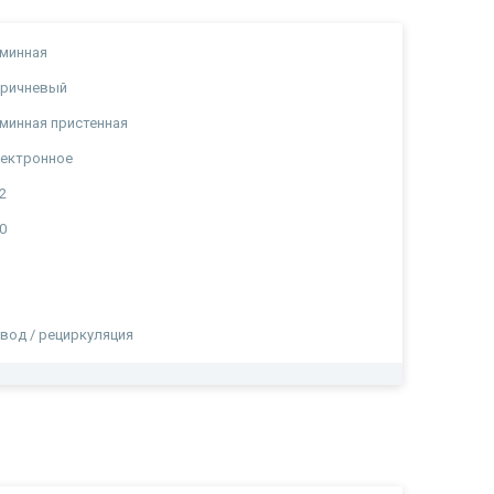
минная
оричневый
минная пристенная
лектронное
2
0
вод / рециркуляция