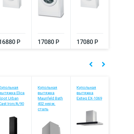
16880 Р
17080 Р
17080 Р
17290
Купольная
Купольная
Купольная
Купольна
вытяжка Elica
вытяжка
вытяжка
вытяжка
Spot Urban
Maunfeld Bath
Exiteq EX-1069
Bosch
Cast Iron/A/90
402 нерж.
DWK96PJ6
сталь