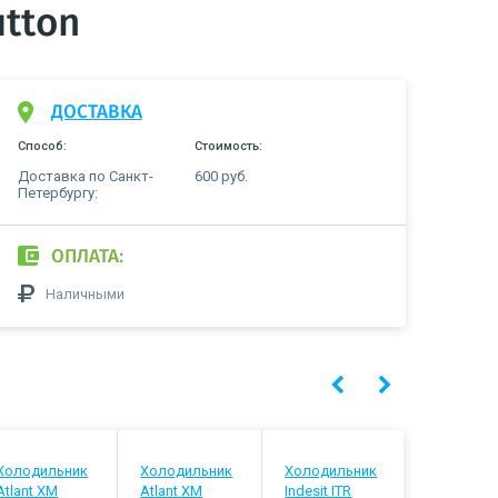
utton
ДОСТАВКА
Способ:
Стоимость:
Доставка по Санкт-
600 руб.
Петербургу:
ОПЛАТА:
Наличными
Холодильник
Холодильник
Холодильник
Холодиль
Atlant ХМ
Atlant ХМ
Indesit ITR
Stinol STN