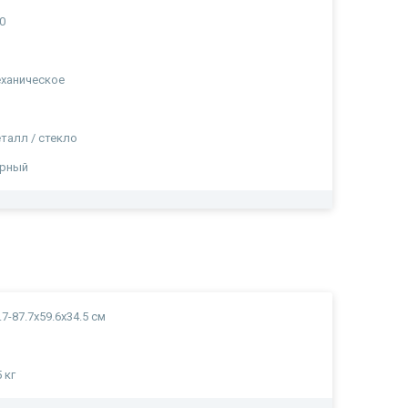
0
ханическое
талл / стекло
ёрный
.7-87.7х59.6х34.5 см
5 кг