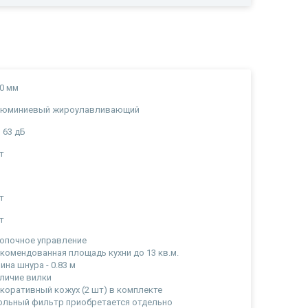
0 мм
люминиевый жироулавливающий
 63 дБ
т
а
т
т
опочное управление
комендованная площадь кухни до 13 кв.м.
ина шнура - 0.83 м
личие вилки
коративный кожух (2 шт) в комплекте
ольный фильтр приобретается отдельно