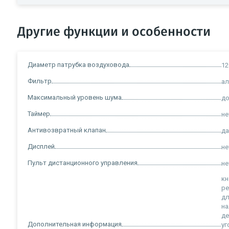
Другие функции и особенности
Диаметр патрубка воздуховода
12
Фильтр
а
Максимальный уровень шума
до
Таймер
не
Антивозвратный клапан
д
Дисплей
не
Пульт дистанционного управления
не
кн
ре
дл
на
де
Дополнительная информация
уг