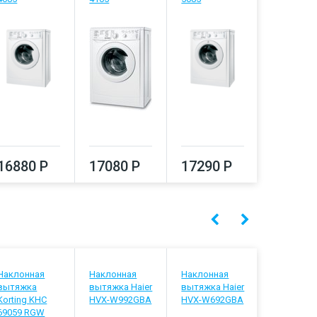
16880 Р
17080 Р
17290 Р
17500
Наклонная
Наклонная
Наклонная
Наклонна
вытяжка
вытяжка Haier
вытяжка Haier
вытяжка
Korting KHC
HVX-W992GBA
HVX-W692GBA
Krona Inga
69059 RGW
white/pus