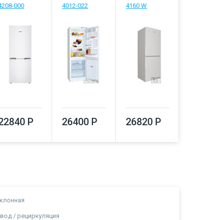
4208-000
4012-022
4160 W
26920
22840 Р
26400 Р
26820 Р
клонная
вод / рециркуляция