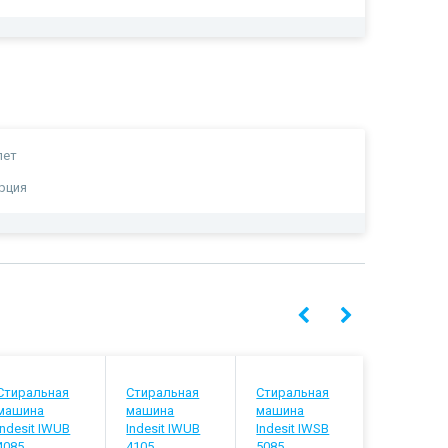
лет
рция
Стиральная
Стиральная
Стиральная
Стиральн
машина
машина
машина
машина
Indesit IWUB
Indesit IWUB
Indesit IWSB
Indesit IW
4085
4105
5085
5105