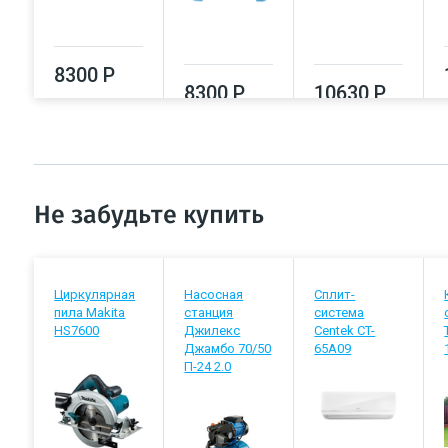
8300 Р
8300 Р
10630 Р
Не забудьте купить
Циркулярная
Насосная
Сплит-
пила Makita
станция
система
HS7600
Джилекс
Centek CT-
Джамбо 70/50
65A09
П-24 2.0