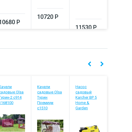
13330
10720 Р
10680 Р
11530 Р
Качели
Качели
Насос
Сплит-
садовые Olsa
садовые Olsa
садовый
система B
Турин-2 с914
Турин
Karcher BP 5
BSVI-09H
1168100
Премиум
Home &
с1510
Garden