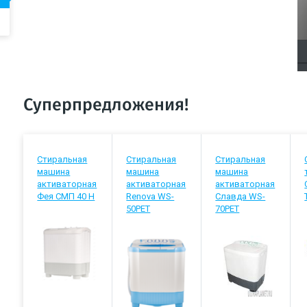
Суперпредложения!
Стиральная
Стиральная
Стиральная
машина
машина
машина
активаторная
активаторная
активаторная
Фея СМП 40 Н
Renova WS-
Славда WS-
50PET
70РЕТ