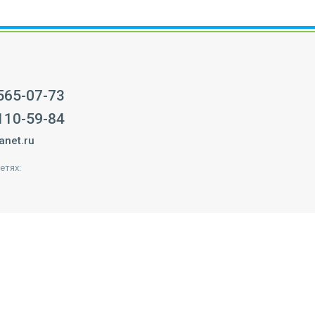
 565-07-73
 110-59-84
anet.ru
етях: