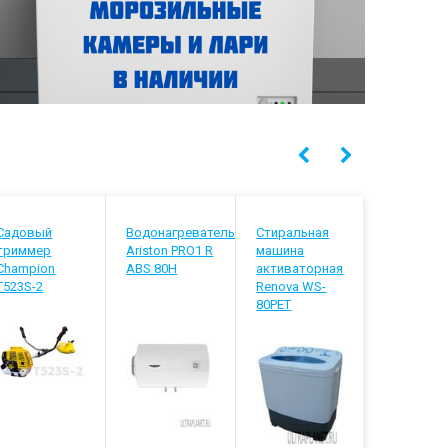
Садовый
Водонагреватель
Стиральная
Водонагр
триммер
Ariston PRO1 R
машина
Thermex D
Champion
ABS 80H
активаторная
T523S-2
Renova WS-
80PET