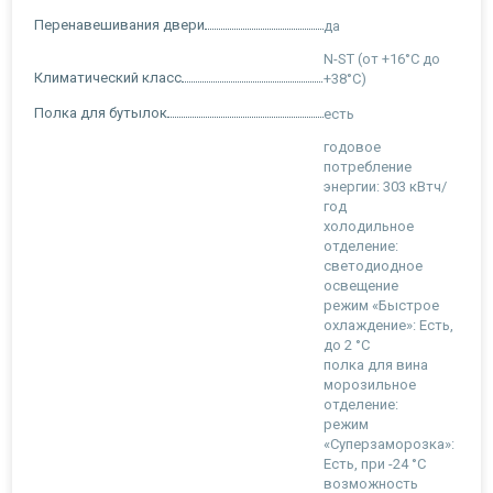
Перенавешивания двери
да
N-ST (от +16°C до
Климатический класс
+38°C)
Полка для бутылок
есть
годовое
потребление
энергии: 303 кВтч/
год
холодильное
отделение:
светодиодное
освещение
режим «Быстрое
охлаждение»: Есть,
до 2 °С
полка для вина
морозильное
отделение:
режим
«Суперзаморозка»:
Есть, при -24 °С
возможность