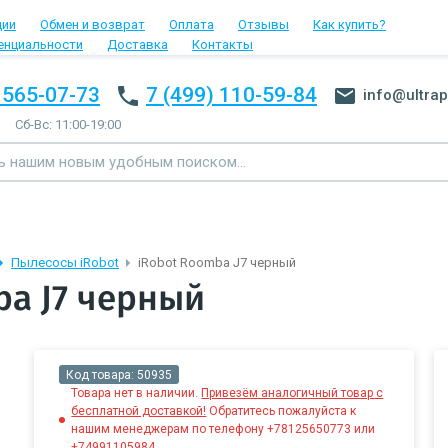
ции
Обмен и возврат
Оплата
Отзывы
Как купить?
енциальности
Доставка
Контакты
 565-07-73
7 (499) 110-59-84
info@ultrap
Сб-Вс: 11:00-19:00
Пылесосы iRobot
iRobot Roomba J7 черный
ba J7 черный
Код товара:
50935
Товара нет в наличии.
Привезём аналогичный товар с
бесплатной доставкой!
Обратитесь пожалуйста к
нашим менеджерам по телефону +78125650773 или
+74991105984.