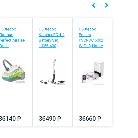
Пылесос
Пылесос
Пылесос
Пылесос
Thomas
Karcher FC 4-4
Polaris
Hobot Le
Perfect Air Feel
Battery Set
PVCRDC 6002
D8 белый
Fresh
1.056-400
WIFI IQ Home
бирюзов
36140 Р
36490 Р
36660 Р
37080