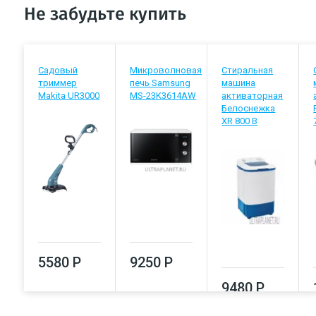
Не забудьте купить
Садовый
Микроволновая
Стиральная
триммер
печь Samsung
машина
Makita UR3000
MS-23K3614AW
активаторная
Белоснежка
XR 800 B
5580 Р
9250 Р
9480 Р