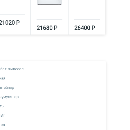
21020 Р
21680 Р
26400 Р
30710
обот-пылесос
хая
нтейнер
кумулятор
ть
 Вт
-Ion