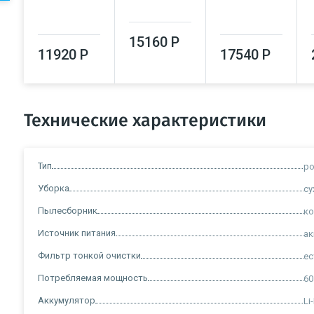
15160 Р
11920 Р
17540 Р
Технические характеристики
Тип
р
Уборка
су
Пылесборник
ко
Источник питания
ак
Фильтр тонкой очистки
ес
Потребляемая мощность
60
Аккумулятор
Li