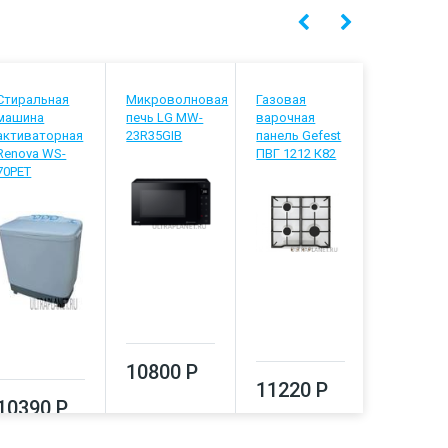
Стиральная
Микроволновая
Газовая
Садовый
машина
печь LG MW-
варочная
триммер
активаторная
23R35GIB
панель Gefest
Patriot PT 
Renova WS-
ПВГ 1212 К82
XT
70PET
10800 Р
11220 Р
13480
10390 Р