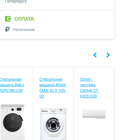
Петербургу:
ОПЛАТА:
Наличными
Стиральная
Стиральная
Сплит-
Встраива
машина Beko
машина Atlant
система
посудомо
RSPE78612W
СМА-50 У 105-
Centek CT-
машина B
00
65CDC09
BDIS3812