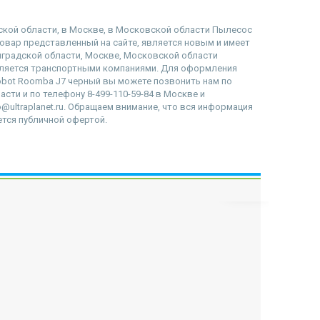
адской области, в Москве, в Московской области Пылесос
ь товар представленный на сайте, является новым и имеет
инградской области, Москве, Московской области
вляется транспортными компаниями. Для оформления
Robot Roomba J7 черный вы можете позвонить нам по
асти и по телефону 8-499-110-59-84 в Москве и
@ultraplanet.ru. Обращаем внимание, что вся информация
ется публичной офертой.
наверх