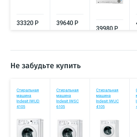
33320 Р
39640 Р
39980 Р
Не забудьте купить
Стиральная
Стиральная
Стиральная
машина
машина
машина
Indesit IWUD
Indesit IWSC
Indesit IWUC
4105
6105
4105