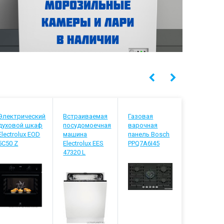
Электрический
Встраиваемая
Газовая
Встраива
духовой шкаф
посудомоечная
варочная
посудомо
Electrolux EOD
машина
панель Bosch
машина
5C50 Z
Electrolux EES
PPQ7A6I45
Electrolux
47320 L
848200 L