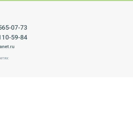
 565-07-73
 110-59-84
anet.ru
етях: