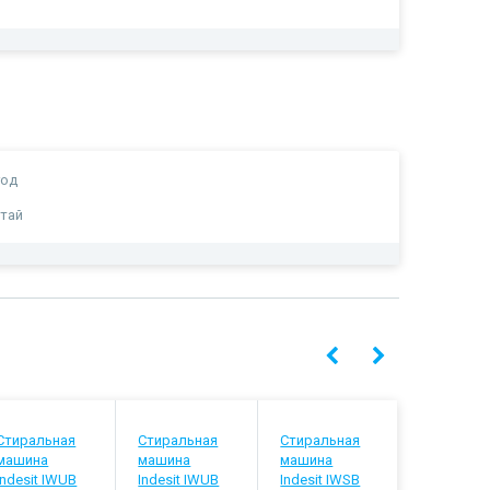
год
тай
Стиральная
Стиральная
Стиральная
Стиральн
машина
машина
машина
машина
Indesit IWUB
Indesit IWUB
Indesit IWSB
Indesit IW