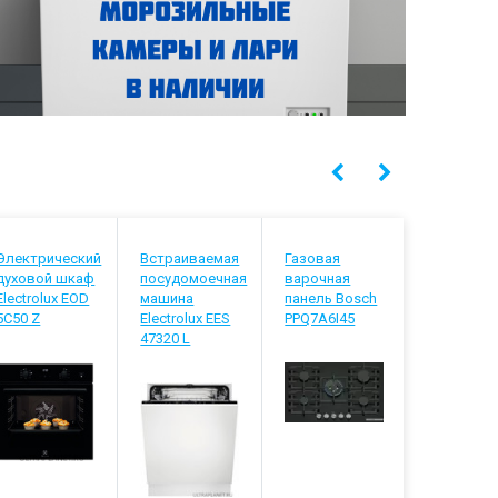
Электрический
Встраиваемая
Газовая
Встраива
духовой шкаф
посудомоечная
варочная
посудомо
Electrolux EOD
машина
панель Bosch
машина
5C50 Z
Electrolux EES
PPQ7A6I45
Electrolux
47320 L
848200 L