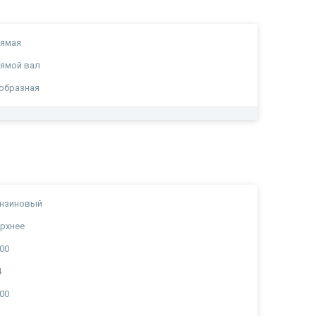
рямая
ямой вал
образная
ензиновый
рхнее
00
4
00