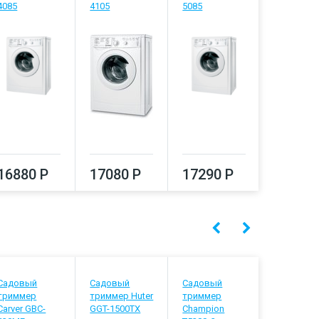
4085
4105
5085
5105
16880 Р
17080 Р
17290 Р
17500
Садовый
Садовый
Садовый
Садовый
триммер
триммер Huter
триммер
триммер
Carver GBC-
GGT-1500TX
Champion
Ресанта