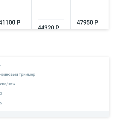
41100 Р
47950 Р
44320 Р
51550
4
ензиновый триммер
ска/нож
0
5