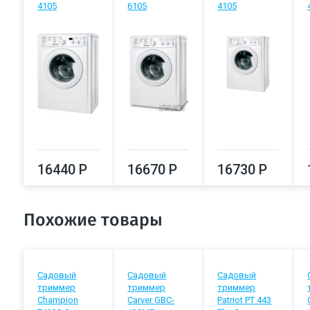
4105
6105
4105
16440 Р
16670 Р
16730 Р
Похожие товары
Садовый
Садовый
Садовый
триммер
триммер
триммер
Champion
Carver GBC-
Patriot PT 443