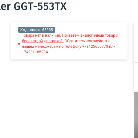
er GGT-553TX
Код товара:
65385
Товара нет в наличии.
Привезём аналогичный товар с
бесплатной доставкой!
Обратитесь пожалуйста к
нашим менеджерам по телефону +78125650773 или
+74991105984.