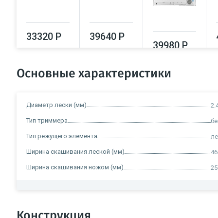
33320 Р
39640 Р
39980 Р
Основные характеристики
Диаметр лески (мм)
2.
Тип триммера
б
Тип режущего элемента
ле
Ширина скашивания леской (мм)
46
Ширина скашивания ножом (мм)
25
Конструкция