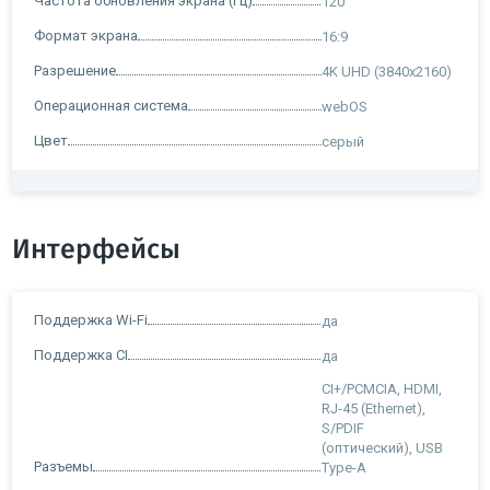
Частота обновления экрана (Гц)
120
Формат экрана
16:9
Разрешение
4K UHD (3840x2160)
Операционная система
webOS
Цвет
серый
Интерфейсы
Поддержка Wi-Fi
да
Поддержка CI
да
CI+/PCMCIA, HDMI,
RJ-45 (Ethernet),
S/PDIF
(оптический), USB
Разъемы
Type-A