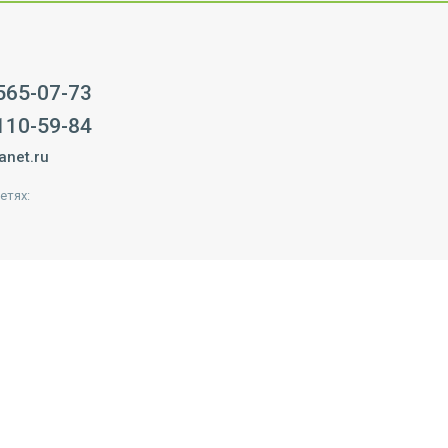
 565-07-73
 110-59-84
anet.ru
етях: