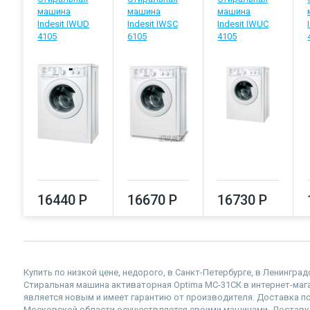
машина
машина
машина
Indesit IWUD
Indesit IWSC
Indesit IWUC
4105
6105
4105
16440 Р
16670 Р
16730 Р
Купить по низкой цене, недорого, в Санкт-Петербурге, в Ленингра
Стиральная машина активаторная Optima МС-31СК в интернет-магази
является новым и имеет гарантию от производителя. Доставка по
Московской области осуществляется своими машинами. Доставка