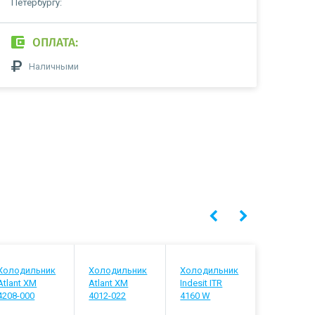
Петербургу:
ОПЛАТА:
Наличными
Холодильник
Холодильник
Холодильник
Холодиль
Atlant ХМ
Atlant ХМ
Indesit ITR
Stinol STN
4208-000
4012-022
4160 W