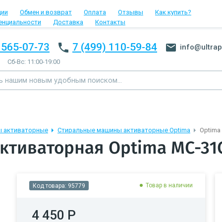
ции
Обмен и возврат
Оплата
Отзывы
Как купить?
енциальности
Доставка
Контакты
 565-07-73
7 (499) 110-59-84
info@ultrap
Сб-Вс: 11:00-19:00
ы активаторные
Стиральные машины активаторные Optima
Optima
ктиваторная Optima МС-31
Товар в наличии
Код товара:
95779
4 450 Р