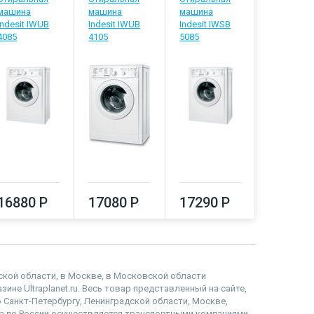
машина
машина
машина
машина
Indesit IWUB
Indesit IWUB
Indesit IWSB
Indesit IW
4085
4105
5085
5105
16880 Р
17080 Р
17290 Р
17500
дской области, в Москве, в Московской области
не Ultraplanet.ru. Весь товар представленный на сайте,
 Санкт-Петербургу, Ленинградской области, Москве,
 по России осуществляется транспортными компаниями.