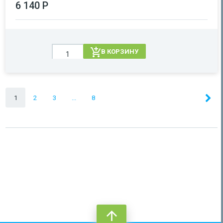
6 140 Р
В КОРЗИНУ
1
2
3
...
8