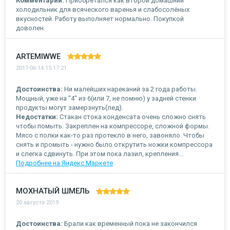
Комментарий:
Приобретался как второй домашний
холодильник для всяческого варенья и слабосолёных
вкусностей. Работу выполняет нормально. Покупкой
доволен.
ARTEMIWWE
2017-06-14 15:17:21
Достоинства:
Ни малейших нареканий за 2 года работы.
Мощный, уже на "4" из 6(или 7, не помню) у задней стенки
продукты могут замерзнуть(лед).
Недостатки:
Стакан стока конденсата очень сложно снять
чтобы помыть. Закреплен на компрессоре, сложной формы.
Мясо с полки как-то раз протекло в него, завоняло. Чтобы
снять и промыть - нужно было открутить ножки компрессора
и слегка сдвинуть. При этом пока лазил, крепления...
Подробнее на Яндекс.Маркете
МОХНАТЫЙ ШМЕЛЬ
20 августа 2019
Достоинства:
Брали как временный пока не закончился