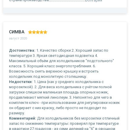
Болгария
СИМВА
август 2020
Достоинства:
1. Качество сборки 2. Хороший запас по
температуре 3. Яркая светодиодная подсветка 4.
Максимальный объём для холодильников "подстольного"
класса. 5. Хороший класс энергопотребления. 6.
Возможность снять верхнюю крышку и встроить
холодильник под монолитную столешницу.
Недостатки:
1. Цена (как у среднего холодильника с
морозилкой). 2. Для веса холодильника с учётом полной
загрузки слишком маленькая площадь опорных ножек,
продавливают мягкий линолеум. 3. Непонятно для чего в
комплекте ключ - при использовании для регулировки ножек
он обдирает с них краску, либо просто не подходит по
размеру.
Комментарий:
Для холодильников без морозилки отличный
запас по снижению температуры: проверял при температуре
в квартире 27 градусов - из семи делений на "6" в овощном