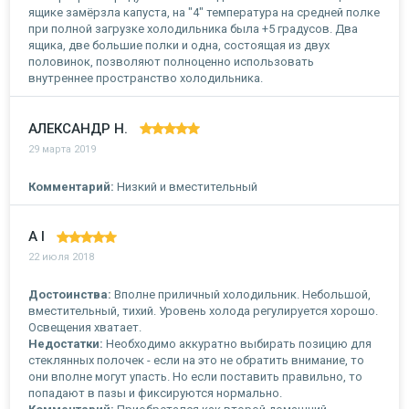
ящике замёрзла капуста, на "4" температура на средней полке
при полной загрузке холодильника была +5 градусов. Два
ящика, две большие полки и одна, состоящая из двух
половинок, позволяют полноценно использовать
внутреннее пространство холодильника.
АЛЕКСАНДР Н.
29 марта 2019
Комментарий:
Низкий и вместительный
A I
22 июля 2018
Достоинства:
Вполне приличный холодильник. Небольшой,
вместительный, тихий. Уровень холода регулируется хорошо.
Освещения хватает.
Недостатки:
Необходимо аккуратно выбирать позицию для
стеклянных полочек - если на это не обратить внимание, то
они вполне могут упасть. Но если поставить правильно, то
попадают в пазы и фиксируются нормально.