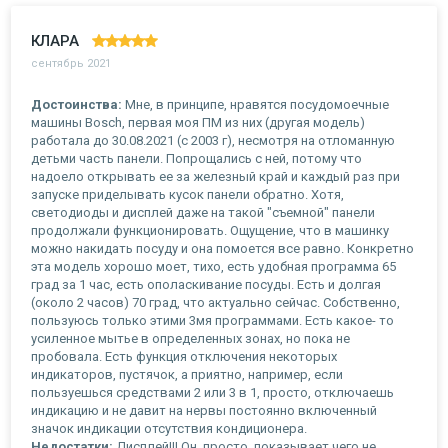
КЛАРА
сентябрь 2021
Достоинства:
Мне, в принципе, нравятся посудомоечные
машины Bosch, первая моя ПМ из них (другая модель)
работала до 30.08.2021 (с 2003 г), несмотря на отломанную
детьми часть панели. Попрощались с ней, потому что
надоело открывать ее за железный край и каждый раз при
запуске приделывать кусок панели обратно. Хотя,
светодиоды и дисплей даже на такой "съемной" панели
продолжали функционировать. Ощущение, что в машинку
можно накидать посуду и она помоется все равно. Конкретно
эта модель хорошо моет, тихо, есть удобная программа 65
град за 1 час, есть ополаскивание посуды. Есть и долгая
(около 2 часов) 70 град, что актуально сейчас. Собственно,
пользуюсь только этими 3мя программами. Есть какое- то
усиленное мытье в определенных зонах, но пока не
пробовала. Есть функция отключения некоторых
индикаторов, пустячок, а приятно, например, если
пользуешься средствами 2 или 3 в 1, просто, отключаешь
индикацию и не давит на нервы постоянно включенный
значок индикации отсутствия кондиционера.
Недостатки:
Дисплей!!! Он, просто, показывает чего не