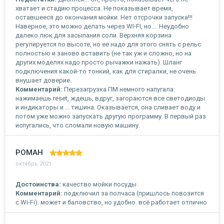
хватает и стадию процесса. Не показывает время,
оставшееся до окончания мойки. Нет отсрочки запуска!!!
Наверное, это можно делать через WI-FI, но.... Неудобно
далеко люк для засыпания соли. Верхняя корзина
регулируется по высоте, но ее надо для этого снять с рельс
полностью и заново вставить (не так уж и сложно, но на
других моделях надо просто рычажки нажать). Шланг
подключения какой-то тонкий, как для стиралки, не очень
внушает доверие.
Комментарий:
Перезагрузка ПМ немного напугала:
нажимаешь reset, ждешь, вдруг, загораются все светодиоды
и индикаторы и ... тишина. Оказывается, она сливает воду и
потом уже можно запускать другую программу. В первый раз
испугались, что сломали новую машину.
РОМАН
октябрь 2021
Достоинства:
качество мойки посуды
Комментарий:
подключил за полчаса (пришлось повозится
с Wi-Fi). может и баловство, но удобно. всё работает отлично