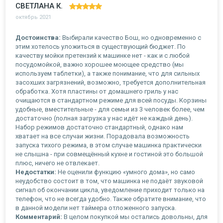
СВЕТЛАНА К.
октябрь 2021
Достоинства:
Выбирали качество Бош, но одновременно с
этим хотелось уложиться в существующий бюджет. По
качеству мойки претензий к машинке нет - как и с любой
посудомойкой, важно хорошее моющее средство (мы
используем таблетки), а также понимание, что для сильных
засохших загрязнений, возможно, требуется дополнительная
обработка. Хотя пластины от домашнего гриль у нас
очищаются в стандартном режиме для всей посуды. Корзины
удобные, вместительные - для семьи из 3 человек более, чем
достаточно (полная загрузка у нас идёт не каждый день).
Набор режимов достаточно стандартный, однако нам
хватает на все случаи жизни. Порадовала возможность
запуска тихого режима, в этом случае машинка практически
не слышна - при совмещённый кухне и гостиной это большой
плюс, ничего не отвлекает.
Недостатки:
Не оценили функцию «умного дома», но само
неудобство состоит в том, что машинка не подаёт звуковой
сигнал об окончании цикла, уведомление приходит только на
телефон, что не всегда удобно. Также обратите внимание, что
в данной модели нет таймера отложенного запуска.
Комментарий:
В целом покупкой мы остались довольны, для