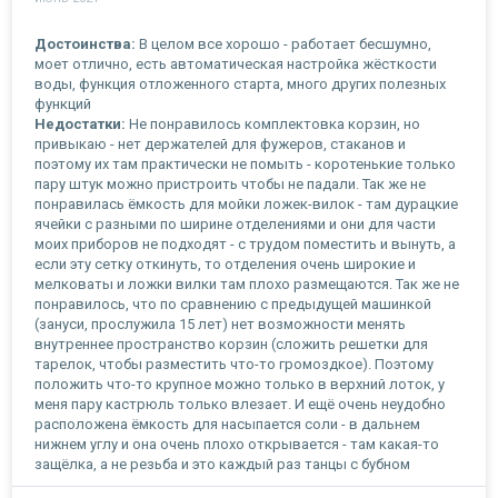
Достоинства:
В целом все хорошо - работает бесшумно,
моет отлично, есть автоматическая настройка жёсткости
воды, функция отложенного старта, много других полезных
функций
Недостатки:
Не понравилось комплектовка корзин, но
привыкаю - нет держателей для фужеров, стаканов и
поэтому их там практически не помыть - коротенькие только
пару штук можно пристроить чтобы не падали. Так же не
понравилась ёмкость для мойки ложек-вилок - там дурацкие
ячейки с разными по ширине отделениями и они для части
моих приборов не подходят - с трудом поместить и вынуть, а
если эту сетку откинуть, то отделения очень широкие и
мелковаты и ложки вилки там плохо размещаются. Так же не
понравилось, что по сравнению с предыдущей машинкой
(зануси, прослужила 15 лет) нет возможности менять
внутреннее пространство корзин (сложить решетки для
тарелок, чтобы разместить что-то громоздкое). Поэтому
положить что-то крупное можно только в верхний лоток, у
меня пару кастрюль только влезает. И ещё очень неудобно
расположена ёмкость для насыпается соли - в дальнем
нижнем углу и она очень плохо открывается - там какая-то
защёлка, а не резьба и это каждый раз танцы с бубном