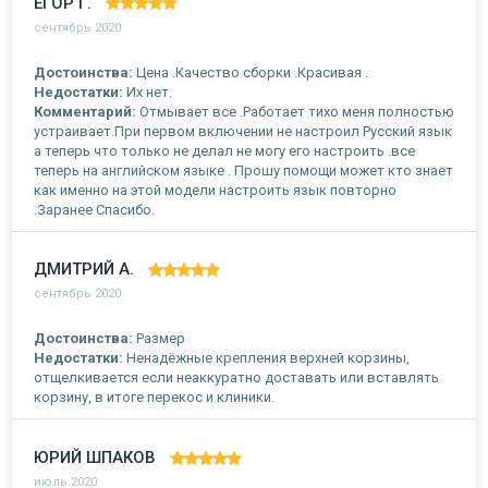
ЕГОР Г.
сентябрь 2020
Достоинства:
Цена .Качество сборки .Красивая .
Недостатки:
Их нет.
Комментарий:
Отмывает все .Работает тихо меня полностью
устраивает.При первом включении не настроил Русский язык
а теперь что только не делал не могу его настроить .все
теперь на английском языке . Прошу помощи может кто знает
как именно на этой модели настроить язык повторно
.Заранее Спасибо.
ДМИТРИЙ А.
сентябрь 2020
Достоинства:
Размер
Недостатки:
Ненадёжные крепления верхней корзины,
отщелкивается если неаккуратно доставать или вставлять
корзину, в итоге перекос и клиники.
ЮРИЙ ШПАКОВ
июль 2020