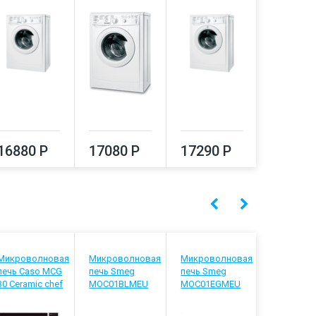
16880 Р
17080 Р
17290 Р
17500
Микроволновая
Микроволновая
Микроволновая
Микрово
печь Caso MCG
печь Smeg
печь Smeg
печь Sme
30 Ceramic chef
MOC01BLMEU
MOC01EGMEU
MOC01SB