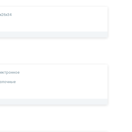
x26x34
лектронное
нопочные
а