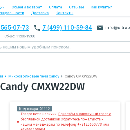
ции
Обмен и возврат
Оплата
Отзывы
Как купить?
енциальности
Доставка
Контакты
 565-07-73
7 (499) 110-59-84
info@ultrap
Сб-Вс: 11:00-19:00
чи
Микроволновые печи Candy
Candy CMXW22DW
 Candy CMXW22DW
Код товара:
01112
Товара нет в наличии.
Привезём аналогичный товар с
бесплатной доставкой!
Обратитесь пожалуйста к
нашим менеджерам по телефону +78125650773 или
+74991105984.