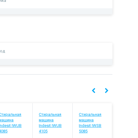
чка
год
Стиральная
Стиральная
Стиральная
Стиральн
машина
машина
машина
машина
Indesit IWUB
Indesit IWUB
Indesit IWSB
Indesit IW
4085
4105
5085
5105