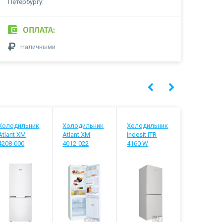
Петербургу:
ОПЛАТА:
Наличными
Холодильник
Холодильник
Холодильник
Холодиль
Atlant ХМ
Atlant ХМ
Indesit ITR
Stinol STN
4208-000
4012-022
4160 W