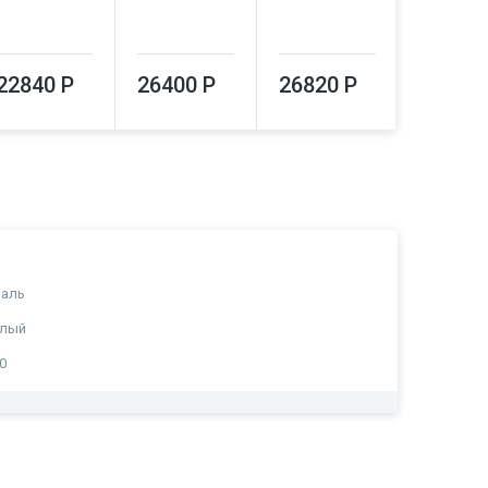
26920
22840 Р
26400 Р
26820 Р
маль
елый
0