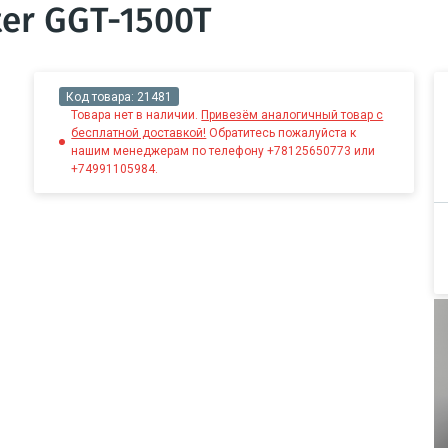
er GGT-1500T
Код товара:
21481
Товара нет в наличии.
Привезём аналогичный товар с
бесплатной доставкой!
Обратитесь пожалуйста к
нашим менеджерам по телефону +78125650773 или
+74991105984.