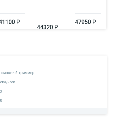
41100 Р
47950 Р
44320 Р
51550
ензиновый триммер
ска/нож
0
5