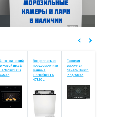
Электрический
Встраиваемая
Газовая
Встраива
духовой шкаф
посудомоечная
варочная
посудомо
Electrolux EOD
машина
панель Bosch
машина
5C50 Z
Electrolux EES
PPQ7A6I45
Electrolux
47320 L
848200 L