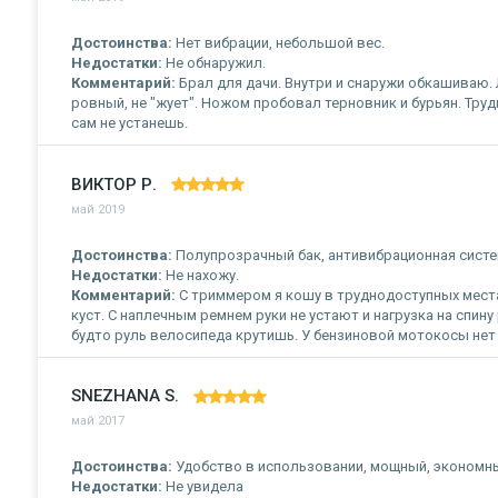
Достоинства:
Нет вибрации, небольшой вес.
Недостатки:
Не обнаружил.
Комментарий:
Брал для дачи. Внутри и снаружи обкашиваю. 
ровный, не "жует". Ножом пробовал терновник и бурьян. Трудно
сам не устанешь.
ВИКТОР Р.
май 2019
Достоинства:
Полупрозрачный бак, антивибрационная систе
Недостатки:
Не нахожу.
Комментарий:
С триммером я кошу в труднодоступных места
куст. С наплечным ремнем руки не устают и нагрузка на спин
будто руль велосипеда крутишь. У бензиновой мотокосы нет
SNEZHANA S.
май 2017
Достоинства:
Удобство в использовании, мощный, экономн
Недостатки:
Не увидела