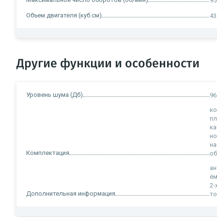
95
Объем двигателя (куб.см)
43
Другие функции и особенности
Уровень шума (Дб)
96
к
пл
ка
н
на
Комплектация
о
ан
ём
2-
Дополнительная информация
то