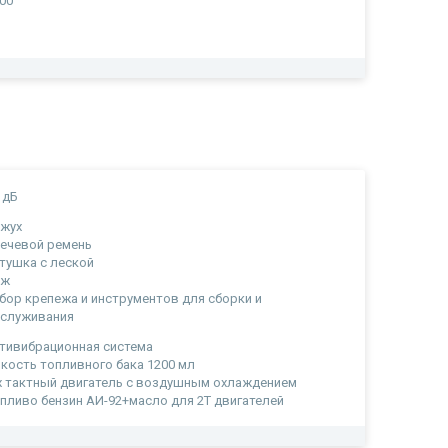
00
 дБ
ожух
ечевой ремень
тушка с леской
ож
бор крепежа и инструментов для сборки и
бслуживания
тивибрационная система
кость топливного бака 1200 мл
х тактный двигатель с воздушным охлаждением
пливо бензин АИ-92+масло для 2Т двигателей