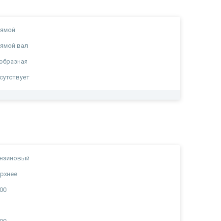
рямой
ямой вал
образная
сутствует
ензиновый
рхнее
00