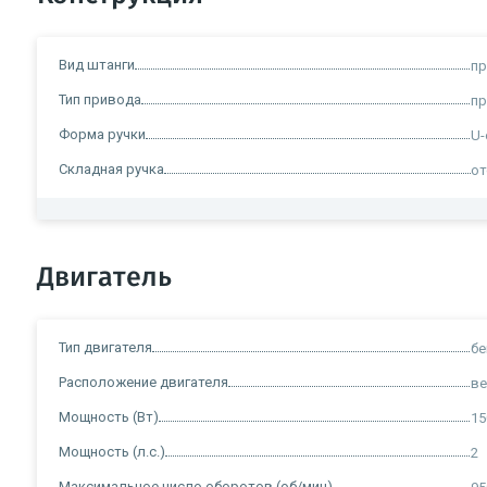
Вид штанги
п
Тип привода
пр
Форма ручки
U-
Складная ручка
от
Двигатель
Тип двигателя
б
Расположение двигателя
ве
Мощность (Вт)
15
Мощность (л.с.)
2
Максимальное число оборотов (об/мин)