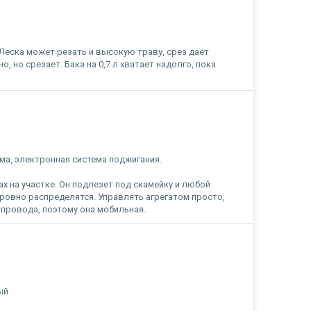
Леска может резать и высокую траву, срез дает
, но срезает. Бака на 0,7 л хватает надолго, пока
ма, электронная система поджигания.
х на участке. Он подлезет под скамейку и любой
у ровно распределятся. Управлять агрегатом просто,
 провода, поэтому она мобильная.
ый