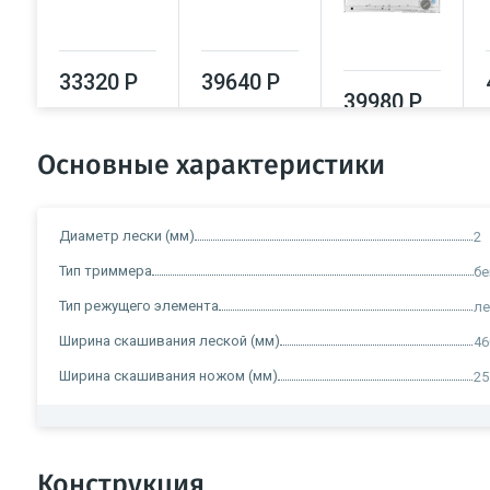
33320 Р
39640 Р
39980 Р
Основные характеристики
Диаметр лески (мм)
2
Тип триммера
б
Тип режущего элемента
ле
Ширина скашивания леской (мм)
46
Ширина скашивания ножом (мм)
25
Конструкция