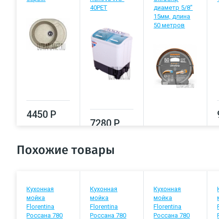
40PET
диаметр 5/8"
15мм, длина
50 метров
4450 Р
7280 Р
7420 Р
Похожие товары
Кухонная
Кухонная
Кухонная
мойка
мойка
мойка
Florentina
Florentina
Florentina
Россана 780
Россана 780
Россана 780