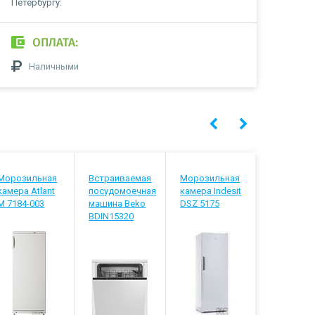
Петербургу:
ОПЛАТА:
Наличными
Морозильная
Встраиваемая
Морозильная
Телевизо
камера Atlant
посудомоечная
камера Indesit
Hyundai H
М 7184-003
машина Beko
DSZ 5175
LED55BU7
BDIN15320