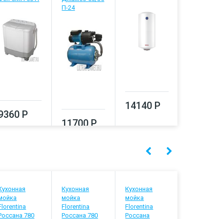
П-24
14140 Р
31370
9360 Р
11700 Р
Кухонная
Кухонная
Кухонная
Кухонная
мойка
мойка
мойка
мойка
Florentina
Florentina
Florentina
Florentina
Россана 780
Россана 780
Россана
Россана г