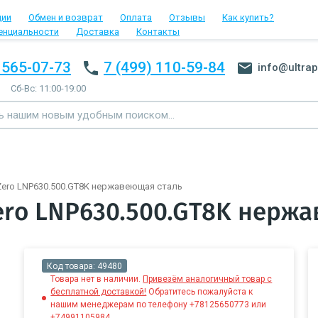
ции
Обмен и возврат
Оплата
Отзывы
Как купить?
енциальности
Доставка
Контакты
 565-07-73
7 (499) 110-59-84
info@ultrap
Сб-Вс: 11:00-19:00
ero LNP630.500.GT8K нержавеющая сталь
ero LNP630.500.GT8K нерж
Код товара:
49480
Товара нет в наличии.
Привезём аналогичный товар с
бесплатной доставкой!
Обратитесь пожалуйста к
нашим менеджерам по телефону +78125650773 или
+74991105984.