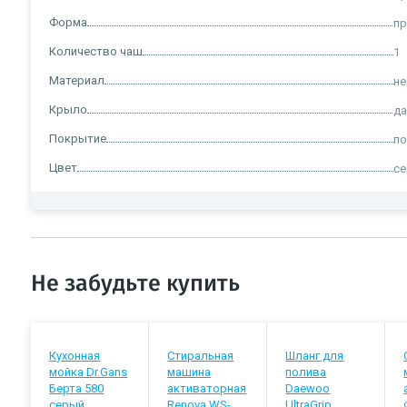
Форма
пр
Количество чаш
1
Материал
н
Крыло
д
Покрытие
п
Цвет
с
Не забудьте купить
Кухонная
Стиральная
Шланг для
мойка Dr.Gans
машина
полива
Берта 580
активаторная
Daewoo
серый
Renova WS-
UltraGrip