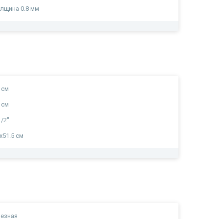
лщина 0.8 мм
 см
 см
1/2"
х51.5 см
езная