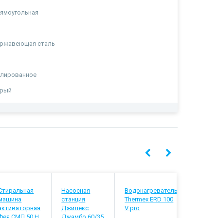
ямоугольная
ержавеющая сталь
а
олированное
ерый
Стиральная
Насосная
Водонагреватель
Водонагр
машина
станция
Thermex ERD 100
Thermex B
активаторная
Джилекс
V pro
Wi-Fi
Фея СМП 50 Н
Джамбо 60/35