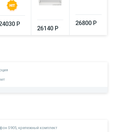
26800 Р
28880
24030 Р
26140 Р
рция
лет
фон S905, крепежный комплект