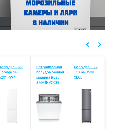
Холодильник
Встраиваемая
Холодильник
Холодиль
Gorenje NRK
посудомоечная
LG GA-B509
Liebherr C
6201 PW4
машина Bosch
CLCL
2531
SMV4HVX03E