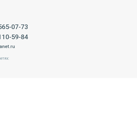
 565-07-73
 110-59-84
anet.ru
етях: