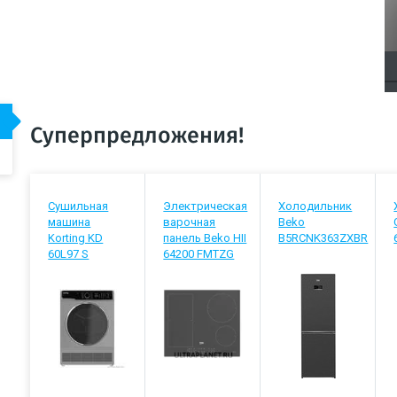
Суперпредложения!
Сушильная
Электрическая
Холодильник
машина
варочная
Beko
Korting KD
панель Beko HII
B5RCNK363ZXBR
60L97 S
64200 FMTZG