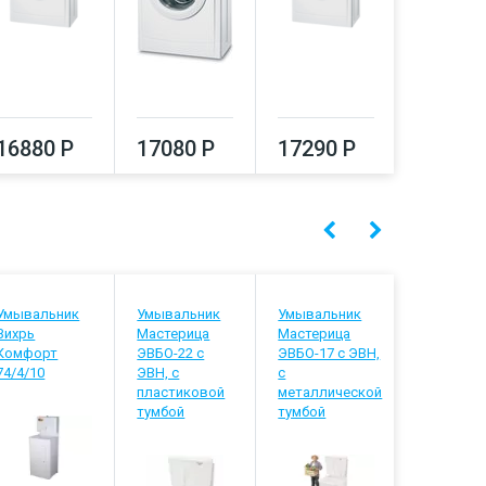
16880 Р
17080 Р
17290 Р
17500
Умывальник
Умывальник
Умывальник
Умывальн
Вихрь
Мастерица
Мастерица
Мастериц
Комфорт
ЭВБО-22 с
ЭВБО-17 с ЭВН,
ЭВБО-22 с
74/4/10
ЭВН, с
с
с
пластиковой
металлической
металлич
тумбой
тумбой
тумбой