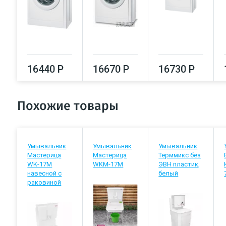
16440 Р
16670 Р
16730 Р
Похожие товары
Умывальник
Умывальник
Умывальник
Мастерица
Мастерица
Терммикс без
WK-17M
WKM-17M
ЭВН пластик,
навесной с
белый
раковиной