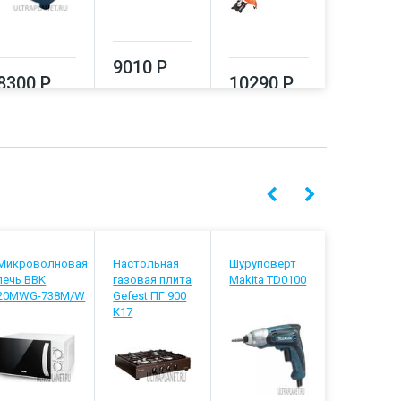
21320
9010 Р
8300 Р
10290 Р
Микроволновая
Настольная
Шуруповерт
Ванна Trit
печь BBK
газовая плита
Makita TD0100
Аура 150
20MWG-738M/W
Gefest ПГ 900
К17