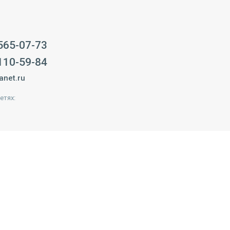
 565-07-73
 110-59-84
anet.ru
етях: