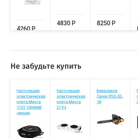
4830 Р
8250 Р
4260 Р
Не забудьте купить
Настольная
Настольная
Бензопила
электрическая
электрическая
Carver PSG-52-
плита Мечта
плита Мечта
18
112Т 1094068
211Ч
черная