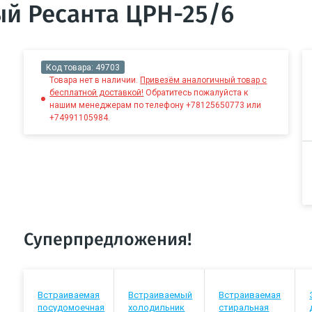
й Ресанта ЦРН-25/6
Код товара:
49703
Товара нет в наличии.
Привезём аналогичный товар с
бесплатной доставкой!
Обратитесь пожалуйста к
нашим менеджерам по телефону +78125650773 или
+74991105984.
Суперпредложения!
Встраиваемая
Встраиваемый
Встраиваемая
посудомоечная
холодильник
стиральная