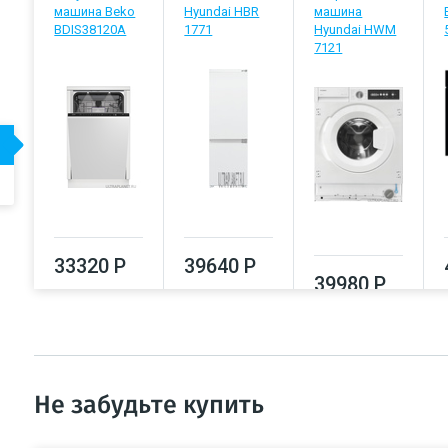
машина Beko
Hyundai HBR
машина
BDIS38120A
1771
Hyundai HWM
7121
33320 Р
39640 Р
39980 Р
Не забудьте купить