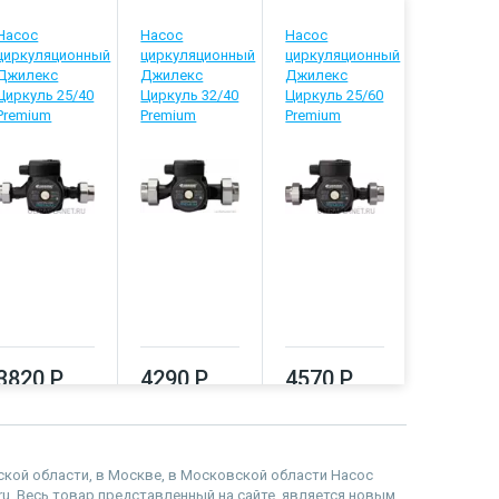
Насос
Насос
Насос
Насос
циркуляционный
циркуляционный
циркуляционный
циркуляц
Джилекс
Джилекс
Джилекс
Oasis CE 3
Циркуль 25/40
Циркуль 32/40
Циркуль 25/60
Premium
Premium
Premium
4650 Р
3820 Р
4290 Р
4570 Р
адской области, в Москве, в Московской области Насос
.ru. Весь товар представленный на сайте, является новым