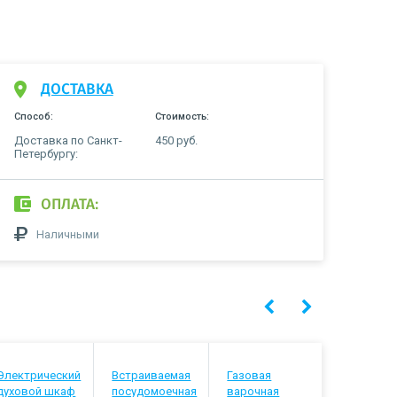
ДОСТАВКА
Способ:
Стоимость:
Доставка по Санкт-
450 руб.
Петербургу:
ОПЛАТА:
Наличными
Электрический
Встраиваемая
Газовая
Встраива
духовой шкаф
посудомоечная
варочная
посудомо