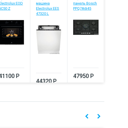
Electrolux EOD
машина
панель Bosch
машина
5C50 Z
Electrolux EES
PPQ7A6I45
Electrolux
47320 L
848200 L
41100 Р
47950 Р
44320 Р
51550