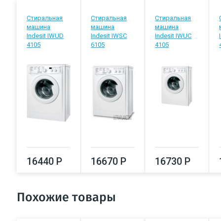
Стиральная
Стиральная
Стиральная
машина
машина
машина
Indesit IWUD
Indesit IWSC
Indesit IWUC
4105
6105
4105
16440 Р
16670 Р
16730 Р
Похожие товары