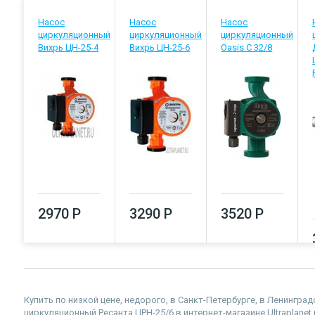
Насос
Насос
Насос
циркуляционный
циркуляционный
циркуляционный
Вихрь ЦН-25-4
Вихрь ЦН-25-6
Oasis C 32/8
2970 Р
3290 Р
3520 Р
Купить по низкой цене, недорого, в Санкт-Петербурге, в Ленингр
циркуляционный Ресанта ЦРН-25/6 в интернет-магазине Ultraplanet