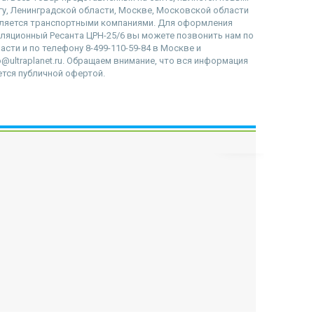
гу, Ленинградской области, Москве, Московской области
вляется транспортными компаниями. Для оформления
куляционный Ресанта ЦРН-25/6 вы можете позвонить нам по
асти и по телефону 8-499-110-59-84 в Москве и
@ultraplanet.ru. Обращаем внимание, что вся информация
ется публичной офертой.
наверх