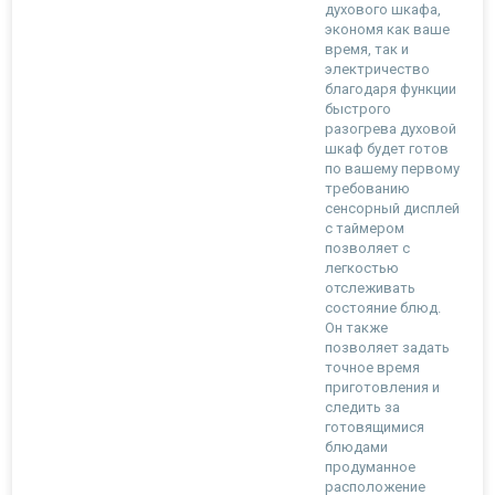
духового шкафа,
экономя как ваше
время, так и
электричество
благодаря функции
быстрого
разогрева духовой
шкаф будет готов
по вашему первому
требованию
сенсорный дисплей
с таймером
позволяет с
легкостью
отслеживать
состояние блюд.
Он также
позволяет задать
точное время
приготовления и
следить за
готовящимися
блюдами
продуманное
расположение