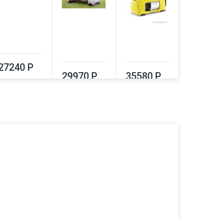
39320
27240 Р
29970 Р
35580 Р