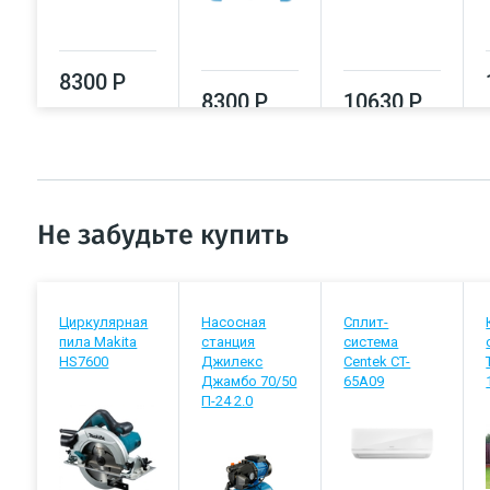
8300 Р
8300 Р
10630 Р
Не забудьте купить
Циркулярная
Насосная
Сплит-
пила Makita
станция
система
HS7600
Джилекс
Centek CT-
Джамбо 70/50
65A09
П-24 2.0