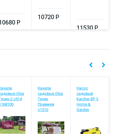
13330
10720 Р
10680 Р
11530 Р
Качели
Качели
Насос
Сплит-
садовые Olsa
садовые Olsa
садовый
система B
Турин-2 с914
Турин
Karcher BP 5
BSVI-09H
1168100
Премиум
Home &
с1510
Garden