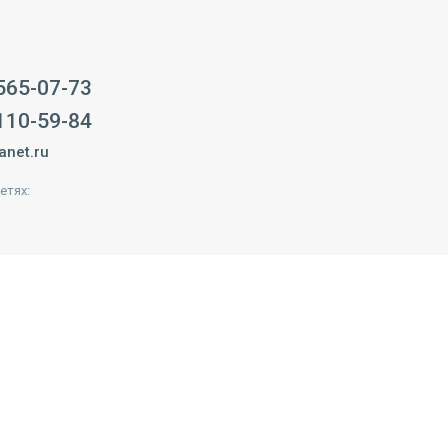
 565-07-73
 110-59-84
anet.ru
етях: