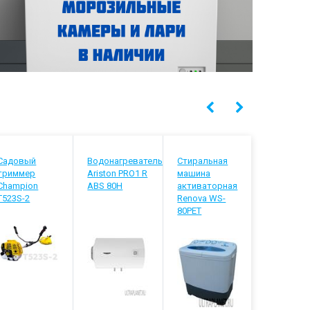
Садовый
Водонагреватель
Стиральная
Водонагр
триммер
Ariston PRO1 R
машина
Thermex D
Champion
ABS 80H
активаторная
T523S-2
Renova WS-
80PET