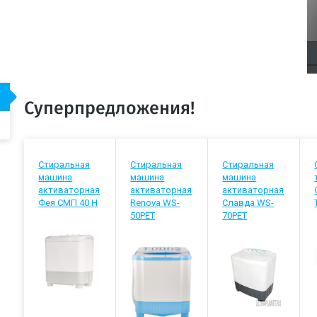
Суперпредложения!
Стиральная
Стиральная
Стиральная
машина
машина
машина
активаторная
активаторная
активаторная
Фея СМП 40 Н
Renova WS-
Славда WS-
50PET
70РЕТ