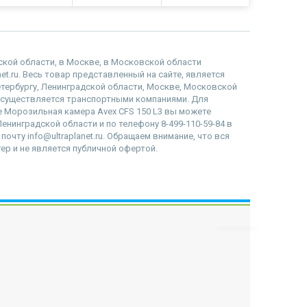
14264
дской области, в Москве, в Московской области
et.ru. Весь товар представленный на сайте, является
етербургу, Ленинградской области, Москве, Московской
осуществляется транспортными компаниями. Для
не Морозильная камера Avex CFS 150 L3 вы можете
Ленинградской области и по телефону 8-499-110-59-84 в
очту info@ultraplanet.ru. Обращаем внимание, что вся
р и не является публичной офертой.
наверх