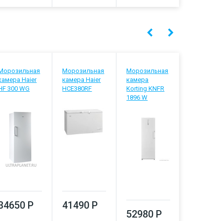
Морозильная
Морозильная
Морозильная
Морозил
камера Haier
камера Haier
камера
камера
HF 300 WG
HCE380RF
Korting KNFR
Liebherr
1896 W
SFNsdd 52
22
34650 Р
41490 Р
52980 Р