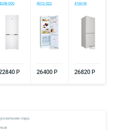
4208-000
4012-022
4160 W
26920
22840 Р
26400 Р
26820 Р
розильник-ларь
елый