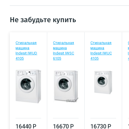
Не забудьте купить
Стиральная
Стиральная
Стиральная
машина
машина
машина
Indesit IWUD
Indesit IWSC
Indesit IWUC
4105
6105
4105
16440 Р
16670 Р
16730 Р