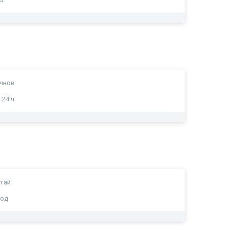
чное
 24 ч
тай
год