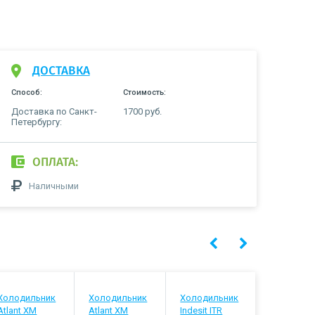
ДОСТАВКА
Способ:
Стоимость:
Доставка по Санкт-
1700 руб.
Петербургу:
ОПЛАТА:
Наличными
Холодильник
Холодильник
Холодильник
Холодиль
Atlant ХМ
Atlant ХМ
Indesit ITR
Stinol STN