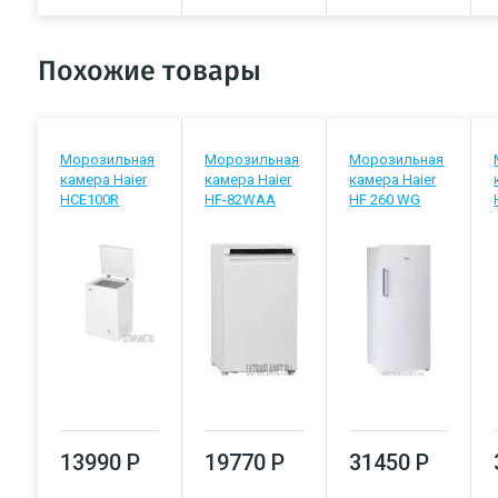
Похожие товары
Морозильная
Морозильная
Морозильная
камера Haier
камера Haier
камера Haier
HCE100R
HF-82WAA
HF 260 WG
13990 Р
19770 Р
31450 Р