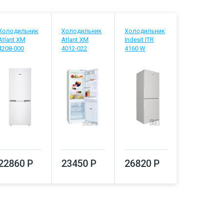
Холодильник
Холодильник
Холодильник
Холодиль
Atlant ХМ
Atlant ХМ
Indesit ITR
Stinol STN
4208-000
4012-022
4160 W
27700
22860 Р
23450 Р
26820 Р