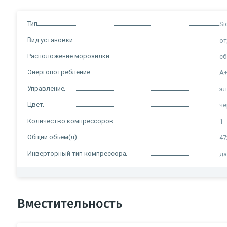
Тип
Si
Вид установки
о
Расположение морозилки
сб
Энергопотребление
A
Управление
э
Цвет
ч
Количество компрессоров
1
Общий объём(л)
47
Инверторный тип компрессора
д
Вместительность