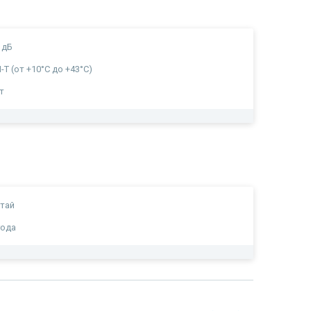
 дБ
-T (от +10°С до +43°С)
т
тай
года