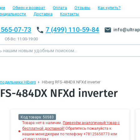
ции
Обмен и возврат
Оплата
Отзывы
Как купить?
енциальности
Доставка
Контакты
 565-07-73
7 (499) 110-59-84
info@ultrap
Сб-Вс: 11:00-19:00
лодильники Hiberg
Hiberg RFS-484DX NFXd inverter
FS-484DX NFXd inverter
Код товара:
50583
Товара нет в наличии.
Привезём аналогичный товар с
бесплатной доставкой!
Обратитесь пожалуйста к
нашим менеджерам по телефону +78125650773 или
+74991105984.