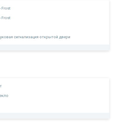
 Frost
 Frost
уковая сигнализация открытой двери
т
екло
а