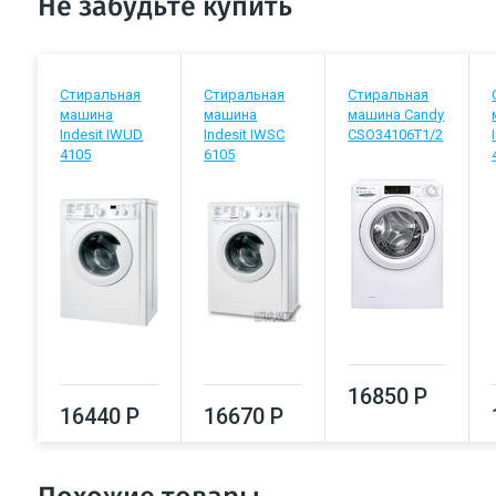
Не забудьте купить
Стиральная
Стиральная
Стиральная
машина
машина
машина Candy
Indesit IWUD
Indesit IWSC
CSO34106T1/2
4105
6105
16850 Р
16440 Р
16670 Р