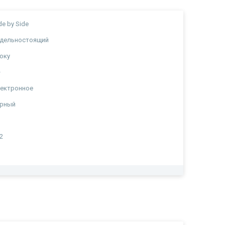
de by Side
тдельностоящий
оку
+
лектронное
ерный
2
а