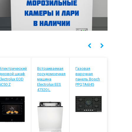
Электрический
Встраиваемая
Газовая
Встраива
духовой шкаф
посудомоечная
варочная
посудомо
Electrolux EOD
машина
панель Bosch
машина
5C50 Z
Electrolux EES
PPQ7A6I45
Electrolux
47320 L
848200 L