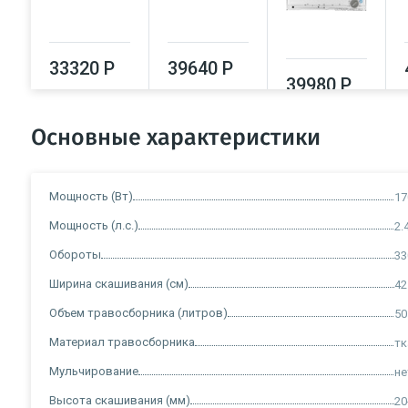
33320 Р
39640 Р
39980 Р
Основные характеристики
Мощность (Вт)
17
Мощность (л.с.)
2.
Обороты
33
Ширина скашивания (см)
42
Объем травосборника (литров)
50
Материал травосборника
тк
Мульчирование
не
Высота скашивания (мм)
20