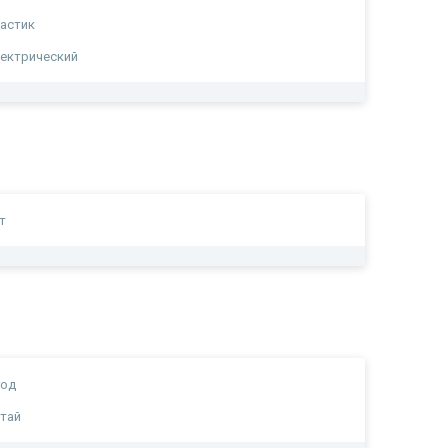
астик
ектрический
т
год
тай