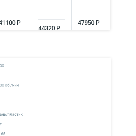
41100 Р
47950 Р
44320 Р
51550
00
4
00 об./мин
ань/пластик
т
-65