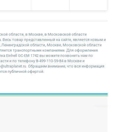
дской области, в Москве, в Московской области
.ru. Весь товар представленный на сайте, является новым и
, Ленинградской области, Москве, Московской области
вляется транспортными компаниями. Для оформления
лка Einhell GC-EM 1742 вы можете позвонить нам по
асти и по телефону 8-499-110-59-84 в Москве и
@ultraplanet.ru. Обращаем внимание, что вся информация
ется публичной офертой.
наверх