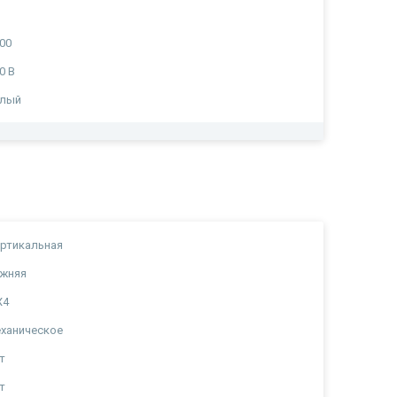
00
0 В
елый
ртикальная
ижняя
X4
ханическое
т
т