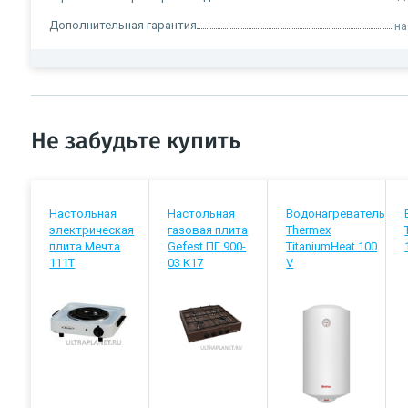
Дополнительная гарантия
на
Не забудьте купить
Настольная
Настольная
Водонагреватель
электрическая
газовая плита
Thermex
плита Мечта
Gefest ПГ 900-
TitaniumHeat 100
111Т
03 К17
V