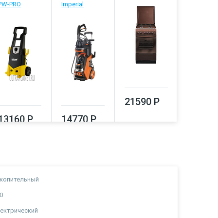
PW-PRO
Imperial
22140
21590 Р
13160 Р
14770 Р
копительный
0
ектрический