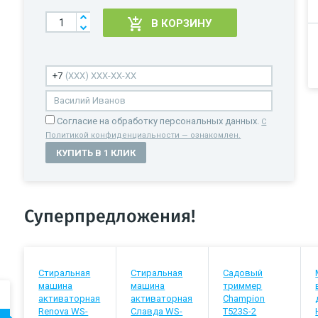
В КОРЗИНУ
Cогласие на обработку персональных данных.
С
Политикой конфиденциальности — ознакомлен.
КУПИТЬ В 1 КЛИК
Суперпредложения!
Стиральная
Стиральная
Садовый
машина
машина
триммер
активаторная
активаторная
Champion
Renova WS-
Славда WS-
T523S-2