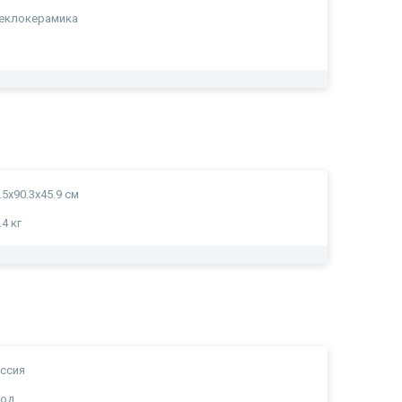
еклокерамика
а
.5x90.3x45.9 см
.4 кг
ссия
год