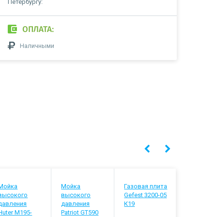
Петербургу:
ОПЛАТА:
Наличными
Мойка
Мойка
Газовая плита
Холодиль
высокого
высокого
Gefest 3200-05
Stinol STS
давления
давления
К19
Huter M195-
Patriot GT590