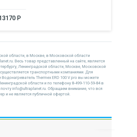
13170 Р
дской области, в Москве, в Московской области
lanet.ru. Весь товар представленный на сайте, является
етербургу, Ленинградской области, Москве, Московской
осуществляется транспортными компаниями. Для
е Водонагреватель Thermex ERD 100 V pro вы можете
Ленинградской области и по телефону 8-499-110-59-84 в
очту info@ultraplanet.ru. Обращаем внимание, что вся
р и не является публичной офертой.
наверх