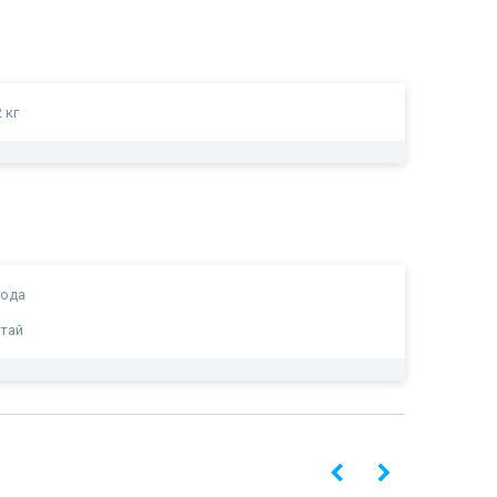
2 кг
года
тай