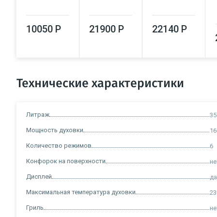
10050 Р
21900 Р
22140 Р
Технические характеристики
Литраж
35
Мощность духовки
16
Количество режимов
6
Конфорок на поверхности
не
Дисплей
д
Максимальная температура духовки
23
Гриль
не