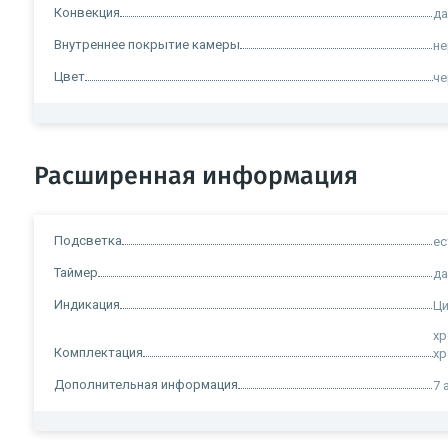
Конвекция
д
Внутреннее покрытие камеры
н
Цвет
ч
Расширенная информация
Подсветка
ес
Таймер
д
Индикация
Ци
хр
Комплектация
хр
Дополнительная информация
7 