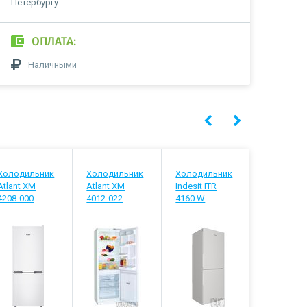
Петербургу:
ОПЛАТА:
Наличными
Холодильник
Холодильник
Холодильник
Холодиль
Atlant ХМ
Atlant ХМ
Indesit ITR
Stinol STN
4208-000
4012-022
4160 W