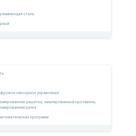
а
ержавеющая сталь
ерный
ть
а
фровое сенсорное управление
омированная решетка, эмалированный противень,
омированная ручка
автоматических программ