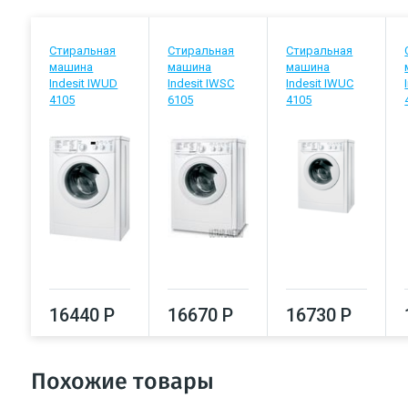
Стиральная
Стиральная
Стиральная
машина
машина
машина
Indesit IWUD
Indesit IWSC
Indesit IWUC
4105
6105
4105
16440 Р
16670 Р
16730 Р
Похожие товары