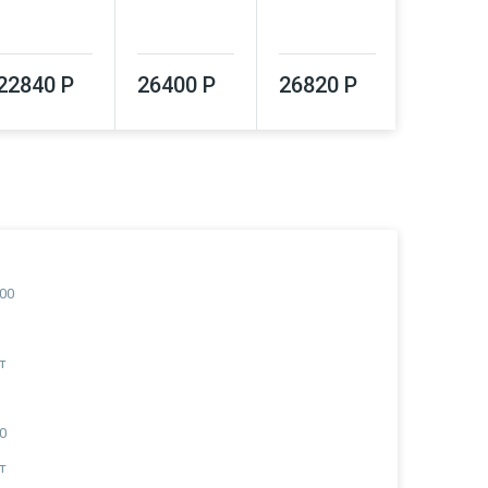
26920
22840 Р
26400 Р
26820 Р
00
т
а
0
т