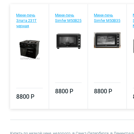
Мини-печь
Мини-печь
Мини-печь
Злата 231Т
Simfer M50B25
Simfer M50B35
черная
8800 Р
8800 Р
8800 Р
Купить по низкой цене, недорого, в Санкт-Петербурге, в Ленингр