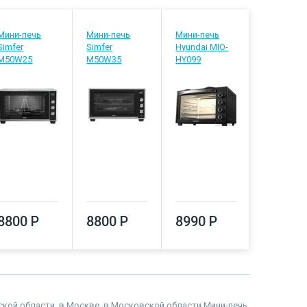
Мини-печь
Мини-печь
Мини-печь
Мини-печ
Simfer
Simfer
Hyundai MIO-
Gefest ПГ
M50W25
M50W35
HY099
9350 Р
8800 Р
8800 Р
8990 Р
адской области, в Москве, в Московской области Мини-печь