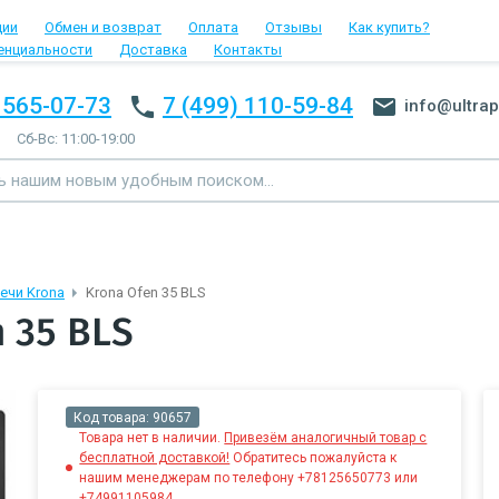
ции
Обмен и возврат
Оплата
Отзывы
Как купить?
енциальности
Доставка
Контакты
 565-07-73
7 (499) 110-59-84
info@ultrap
Сб-Вс: 11:00-19:00
ечи Krona
Krona Ofen 35 BLS
 35 BLS
Код товара:
90657
Товара нет в наличии.
Привезём аналогичный товар с
бесплатной доставкой!
Обратитесь пожалуйста к
нашим менеджерам по телефону +78125650773 или
+74991105984.